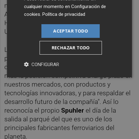
multinacional con presencia en Alemania,
cualquier momento en
Configuración de
Argelia, Bielorrusia, España, Estados Unidos,
cookies
.
Política de privacidad
Hungría, Italia, Países Bajos, Polonia, Reino
ACEPTAR TODO
Unido, Suiza y Suecia.
RECHAZAR TODO
La salida a bolsa de
SRAIL
responde a "un
paso lógico en nuestra trayectoria de
CONFIGURAR
crecimiento, ya que ayuda a mejorar todavía
más la posición competitiva a largo plazo en
nuestros mercados, con productos y
tecnologías innovadoras, y para respaldar el
desarrollo futuro de la compañía". Así lo
reconocía el propio
Spuhler
el día de la
salida al parqué del que es uno de los
principales fabricantes ferroviarios del
planeta.