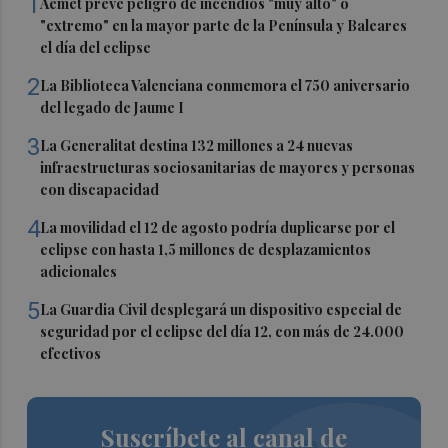
1
Aemet prevé peligro de incendios "muy alto" o
"extremo" en la mayor parte de la Península y Baleares
el día del eclipse
2
La Biblioteca Valenciana conmemora el 750 aniversario
del legado de Jaume I
3
La Generalitat destina 132 millones a 24 nuevas
infraestructuras sociosanitarias de mayores y personas
con discapacidad
4
La movilidad el 12 de agosto podría duplicarse por el
eclipse con hasta 1,5 millones de desplazamientos
adicionales
5
La Guardia Civil desplegará un dispositivo especial de
seguridad por el eclipse del día 12, con más de 24.000
efectivos
Suscríbete al canal de