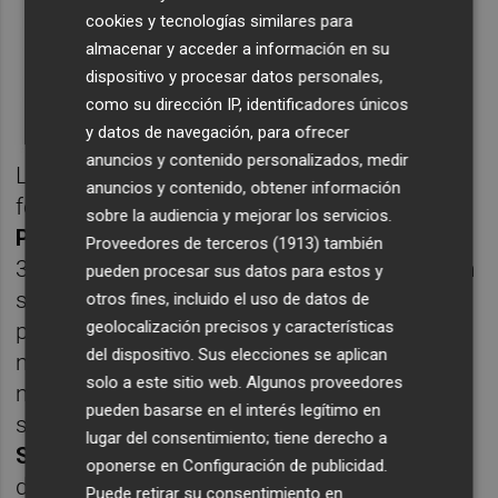
cookies y tecnologías similares para
almacenar y acceder a información en su
dispositivo y procesar datos personales,
como su dirección IP, identificadores únicos
y datos de navegación, para ofrecer
anuncios y contenido personalizados, medir
La salida a bolsa del fabricante de vehículos
anuncios y contenido, obtener información
ferroviarios de Thurgau fue la
mayor Oferta
sobre la audiencia y mejorar los servicios.
Pública Inicial (OPI) europea
-valorada en
Proveedores de terceros (1913)
también
3.756 millones de euros al cambio- y solo en
pueden procesar sus datos para estos y
su debut llegó a dispararse a doble dígito
otros fines, incluido el uso de datos de
geolocalización precisos y características
para goce y disfrute de sus accionistas. Y
del dispositivo. Sus elecciones se aplican
más para
Peter Spuhler
, presidente y
solo a este sitio web. Algunos proveedores
máximo accionista que mantiene el control
pueden basarse en el interés legítimo en
sobre esta empresa fundada por
Ernst
lugar del consentimiento; tiene derecho a
Stadler
en 1942. Spuhler ha logrado hacer
oponerse en
Configuración de publicidad
.
de una pequeña empresa familiar a una
Puede retirar su consentimiento en