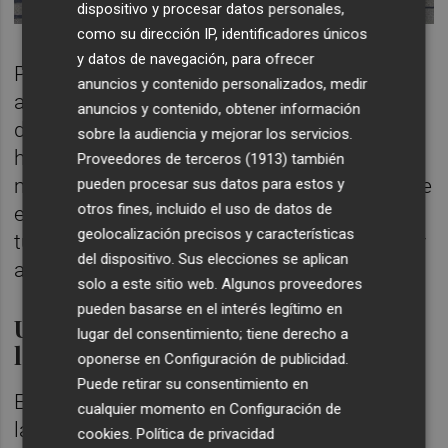
dispositivo y procesar datos personales,
como su dirección IP, identificadores únicos
y datos de navegación, para ofrecer
Por su parte, Prestige and Limousine
anuncios y contenido personalizados, medir
argumentó que de esa misma norma se
anuncios y contenido, obtener información
desprendía que las autorizaciones VTC sí
sobre la audiencia y mejorar los servicios.
habilitan para el transporte de pequeñas
Proveedores de terceros (1913)
también
mercancías y que, en cualquier caso, permite
pueden procesar sus datos para estos y
otros fines, incluido el uso de datos de
el transporte de mercancías en vehículos
geolocalización precisos y características
turismo de masa máxima autorizada inferior
del dispositivo. Sus elecciones se aplican
a dos toneladas sin autorización alguna.
solo a este sitio web. Algunos proveedores
pueden basarse en el interés legítimo en
Una restricción contraria a la
lugar del consentimiento; tiene derecho a
libertad de empresa
oponerse en
Configuración de publicidad
.
Puede retirar su consentimiento en
El Supremo respalda la sentencia del TSJM,
cualquier momento en
Configuración de
la cual estableció que la ley y el reglamento
cookies
.
Política de privacidad