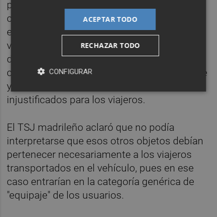
permiten con claridad que los vehículos que
cuenten con licencia VTC transporten tanto
ACEPTAR TODO
el equipaje de los viajeros que ocupan el
vehículo como otros objetos o encargos
RECHAZAR TODO
distintos, cuando su transporte resulte
compatible con las características del coche
CONFIGURAR
y no implique molestias o inconvenientes
injustificados para los viajeros.
El TSJ madrileño aclaró que no podía
interpretarse que esos otros objetos debían
pertenecer necesariamente a los viajeros
transportados en el vehículo, pues en ese
caso entrarían en la categoría genérica de
"equipaje" de los usuarios.