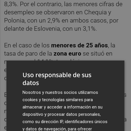
8,3%. Por el contrario, las menores cifras de
desempleo se observaron en Chequia y
Polonia, con un 2,9% en ambos casos, por
delante de Eslovenia, con un 3,1%.
En el caso de los
menores de 25 años
, la
tasa de paro de la
zona euro
se situó en
marzo en el 14,1%, tres décimas menos que
el mes anterior, mientras que en el conjunto
Uso responsable de sus
de la
UE
fue del 14,6%, una décima menos.
datos
Nosotros y nuestros socios utilizamos
En términos absolutos, el número de jóvenes
cookies y tecnologías similares para
desempleados en la UE alcanzó en el tercer
almacenar y acceder a información en su
mes del año los 2,85 millones de personas,
dispositivo y procesar datos personales,
de los que 2,2,25 millones correspondían a la
como su dirección IP, identificadores únicos
eurozona.
y datos de navegación, para ofrecer