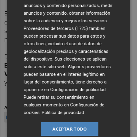
anuncios y contenido personalizados, medir
En el caso de España, en marzo de 2024 se
anuncios y contenido, obtener información
sobre la audiencia y mejorar los servicios.
contabilizaron 2,854 millones de personas
Proveedores de terceros (1725)
también
sin empleo, de las cuales 480.000 eran
pueden procesar sus datos para estos y
menores de 25 años.
otros fines, incluido el uso de datos de
geolocalización precisos y características
De esta forma,
la tasa de paro de juvenil de
del dispositivo. Sus elecciones se aplican
España fue del 27,2%, la más alta entre los
solo a este sitio web. Algunos proveedores
Veintisiete
, por delante del 24,2% de Suecia
pueden basarse en el interés legítimo en
y del 22,3% de Portugal.
lugar del consentimiento; tiene derecho a
oponerse en
Configuración de publicidad
.
Puede retirar su consentimiento en
cualquier momento en
Configuración de
ARCHIVADO EN
EUROZONA
UNIÓN EUROPEA
PARO
cookies
.
Política de privacidad
DESEMPLEO
ACEPTAR TODO