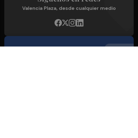
Valencia Plaza, desde cualquier medio
Quienes Somos
Conoce al grupo editorial
Conócenos
Publicidad
Contacto