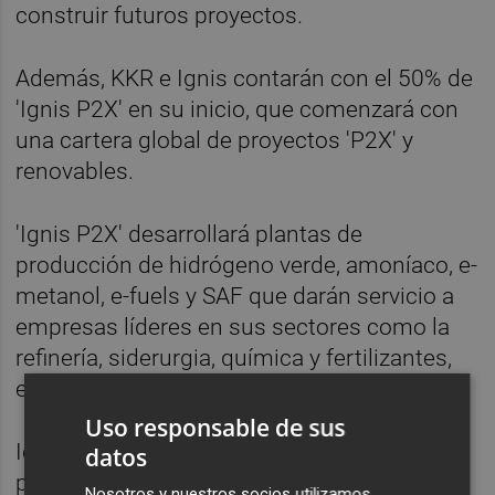
construir futuros proyectos.
Además, KKR e Ignis contarán con el 50% de
'Ignis P2X' en su inicio, que comenzará con
una cartera global de proyectos 'P2X' y
renovables.
'Ignis P2X' desarrollará plantas de
producción de hidrógeno verde, amoníaco, e-
metanol, e-fuels y SAF que darán servicio a
empresas líderes en sus sectores como la
refinería, siderurgia, química y fertilizantes,
entre otros.
Uso responsable de sus
Igualmente, la plataforma desarrollará
datos
proyectos renovables tradicionales,
Nosotros y nuestros socios utilizamos