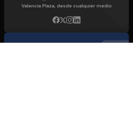
Valencia Plaza, desde cualquier medio
Quienes Somos
Conoce al grupo editorial
Conócenos
Publicidad
Contacto