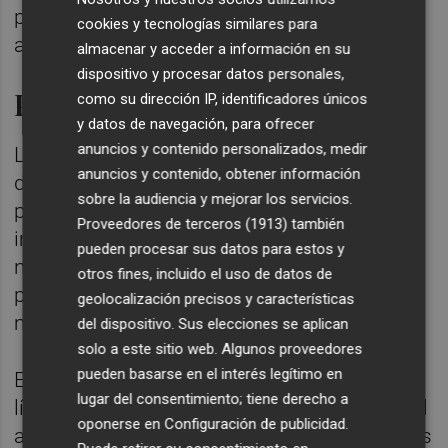
principalmente eólicos y solares, asociados
cookies y tecnologías similares para
a los de hidrógeno y amoníaco.
almacenar y acceder a información en su
dispositivo y procesar datos personales,
Programa estratégico 'Salta'
como su dirección IP, identificadores únicos
y datos de navegación, para ofrecer
anuncios y contenido personalizados, medir
Las actividades que Técnicas Reunidas
anuncios y contenido, obtener información
desarrolla a través de 'track' --su estrategia
sobre la audiencia y mejorar los servicios.
para la descarbonización-- reciben un
Proveedores de terceros (1913)
también
importante impulso en el marco de 'Salta', el
pueden procesar sus datos para estos y
nuevo programa estratégico que la empresa
otros fines, incluido el uso de datos de
presentó públicamente a finales del pasado
geolocalización precisos y características
mes de mayo.
del dispositivo. Sus elecciones se aplican
solo a este sitio web. Algunos proveedores
pueden basarse en el interés legítimo en
El acuerdo con Ignis entra dentro de las
lugar del consentimiento; tiene derecho a
líneas de actuación de 'Salta', que incluyen el
oponerse en
Configuración de publicidad
.
apoyo a los clientes en las etapas tempranas