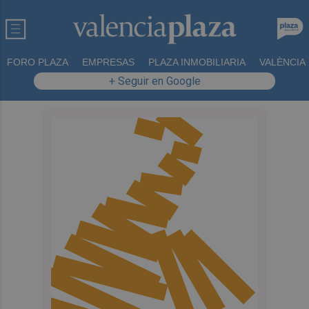
FORO PLAZA
EMPRESAS
PLAZA INMOBILIARIA
VALÈNCIA
+ Seguir en Google