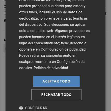
por lo que solo posee un 60% de esta filiales.
pueden procesar sus datos para estos y
otros fines, incluido el uso de datos de
En el caso de Costa Rica, la operadora posee
geolocalización precisos y características
el 100% del capital.
del dispositivo. Sus elecciones se aplican
solo a este sitio web. Algunos proveedores
pueden basarse en el interés legítimo en
ARCHIVADO EN
TELEFÓNICA
TELEFÓNICA EL SALVADOR
lugar del consentimiento; tiene derecho a
TELEFÓNICA GUATEMALA
oponerse en
Configuración de publicidad
.
Puede retirar su consentimiento en
cualquier momento en
Configuración de
cookies
.
Política de privacidad
ACEPTAR TODO
RECHAZAR TODO
CONFIGURAR