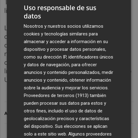
Telefónica por valor de 2.500 millones de
Uso responsable de sus
libras (2.855 millones de euros).
datos
Nosotros y nuestros socios utilizamos
La nueva plataforma, totalmente
cookies y tecnologías similares para
convergente, pondrá al cliente en el centro
almacenar y acceder a información en su
de su estrategia y contará con la escala
dispositivo y procesar datos personales,
necesaria para innovar en un entorno digital
como su dirección IP, identificadores únicos
cambiante, invirtiendo 10.000 millones de
y datos de navegación, para ofrecer
libras (11.421 millones de euros) en el Reino
anuncios y contenido personalizados, medir
Unido durante los próximos cinco años.
anuncios y contenido, obtener información
sobre la audiencia y mejorar los servicios.
Proveedores de terceros (1913)
también
pueden procesar sus datos para estos y
otros fines, incluido el uso de datos de
ARCHIVADO EN
TELEFÓNICA
FUSIÓN
geolocalización precisos y características
del dispositivo. Sus elecciones se aplican
solo a este sitio web. Algunos proveedores