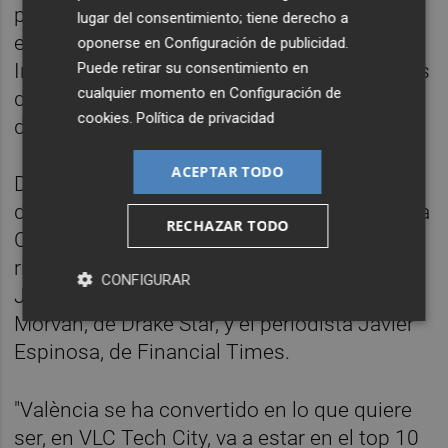
programación ha sido simultánea en tres
lugar del consentimiento; tiene derecho a
escenarios (Impact, Growth Quarters e
oponerse en
Configuración de publicidad
.
Puede retirar su consentimiento en
Innovation) con intervenciones de ejecutivos
cualquier momento en
Configuración de
de grandes compañías, startups y de
cookies
.
Política de privacidad
distintos agentes de inversión.
ACEPTAR TODO
Durante la primera jornada, la subdirectora
de emprendimiento de València Activa, Lucía
RECHAZAR TODO
Calabria, participó en la mesa redonda 'The
rise of the Spanish tech ecosystem' junto a
CONFIGURAR
José Bayón, CEO de Enisa; Christophe
Morvan, de Drake Star, y el periodista Javier
Espinosa, de Financial Times.
"València se ha convertido en lo que quiere
ser, en VLC Tech City, va a estar en el top 10