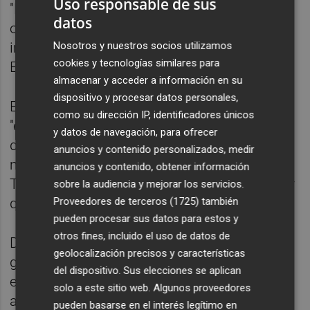
Uso responsable de sus
"Hemos transformado nuestra ciudad con
datos
objetivo claro: ser uno de los diez polos
Nosotros y nuestros socios utilizamos
innovadores más importantes de la Unión
cookies y tecnologías similares para
Europea", ha agregado.
almacenar y acceder a información en su
dispositivo y procesar datos personales,
El titular de Hacienda ha insistido en que
como su dirección IP, identificadores únicos
"este es el modelo València". "Es un modelo
y datos de navegación, para ofrecer
de éxito y lo que le estamos diciendo al
anuncios y contenido personalizados, medir
mundo con esta colaboración con Financial
anuncios y contenido, obtener información
Times es que València es el lugar donde hay
sobre la audiencia y mejorar los servicios.
Proveedores de terceros (1725)
también
que estar", ha indicado.
pueden procesar sus datos para estos y
otros fines, incluido el uso de datos de
Durante los dos días del evento se han
geolocalización precisos y características
generado "numerosas conexiones" entre
del dispositivo. Sus elecciones se aplican
empresas emergentes e inversores y se ha
solo a este sitio web. Algunos proveedores
abordado el futuro de la tecnología. La
pueden basarse en el interés legítimo en