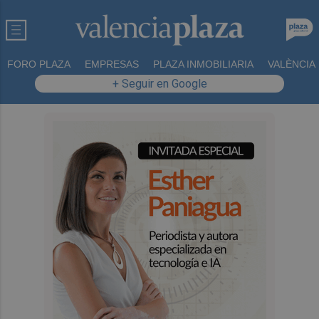
FORO PLAZA
EMPRESAS
PLAZA INMOBILIARIA
VALÈNCIA
+ Seguir en Google