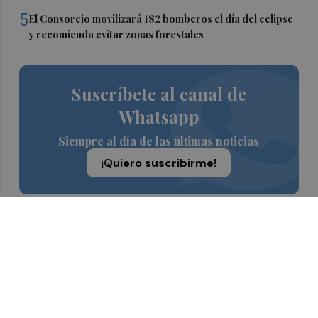
5
El Consorcio movilizará 182 bomberos el día del eclipse
y recomienda evitar zonas forestales
Suscríbete al canal de
Whatsapp
Siempre al día de las últimas noticias
¡Quiero suscribirme!