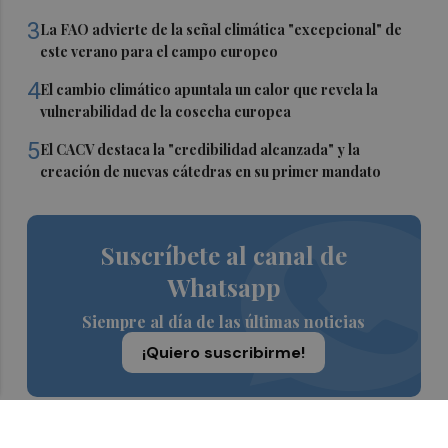
3
La FAO advierte de la señal climática "excepcional" de
este verano para el campo europeo
4
El cambio climático apuntala un calor que revela la
vulnerabilidad de la cosecha europea
5
El CACV destaca la "credibilidad alcanzada" y la
creación de nuevas cátedras en su primer mandato
Suscríbete al canal de
Whatsapp
Siempre al día de las últimas noticias
¡Quiero suscribirme!