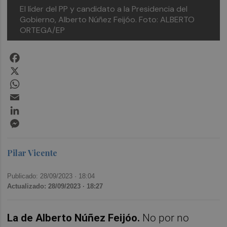
El líder del PP y candidato a la Presidencia del
Gobierno, Alberto Núñez Feijóo. Foto: ALBERTO
ORTEGA/EP
Facebook
X
WhatsApp
Email
LinkedIn
Messenger
Pilar Vicente
Publicado: 28/09/2023 ·
18:04
Actualizado: 28/09/2023 · 18:27
La de Alberto Núñez Feijóo.
No por no