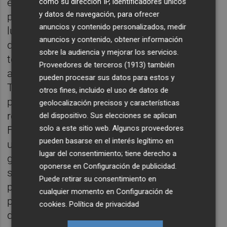
efectiva. Buen hallazgo la repuesta conjunta
como su dirección IP, identificadores únicos
y datos de navegación, para ofrecer
primero a los independentistas catalanes y
anuncios y contenido personalizados, medir
luego a los vascos para visibilizar sus
anuncios y contenido, obtener información
diferencias y carencias mutuas. En el PP
sobre la audiencia y mejorar los servicios.
todos en pos de su nuevo jefe, al que
Proveedores de terceros (1913)
también
algunos ya pensaban en mover la silla.
pueden procesar sus datos para estos y
Tienen que dotarse de prudencia, que en
otros fines, incluido el uso de datos de
política no todo es la inmediatez y los
geolocalización precisos y características
resultados. Digamos que el PP y Núñez
del dispositivo. Sus elecciones se aplican
solo a este sitio web. Algunos proveedores
Feijóo han perdido para ganar, pensando en
pueden basarse en el interés legítimo en
una legislatura de un equilibrista nuevo
lugar del consentimiento; tiene derecho a
gobierno de Pedro Sánchez. Feijóo
oponerse en
Configuración de publicidad
.
sorprendentemente realizó un discurso con
Puede retirar su consentimiento en
propuestas, y digo con sorpresa que
cualquier momento en
Configuración de
propuso cosas porque los demás se
cookies
.
Política de privacidad
dedicaron a otros asuntos. Habló de