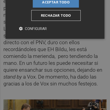
economía, inflación y medidas a prolongar
ACEPTAR TODO
para facilitar a los ciudadanos llegar a fin de
mes y además se comprometió al nuevo
RECHAZAR TODO
sistema de financiación autonómica y local.
Lástima, él no lo llevará a cabo. Como cosa
CONFIGURAR
significativa a destacar el enfrentamiento
directo con el PNV, duro con ellos
recordándoles que EH Bildu, les está
comiendo la merienda, pero tendiendo la
mano. En un futuro les puede necesitar si
quiere ensanchar sus opciones, dejando en
stand by
a Vox. De momento, ha dado las
gracias a los de Vox sin muchos festejos.