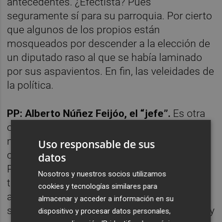
antecedentes. ¿Efectista? Pues
seguramente sí para su parroquia. Por cierto
que algunos de los propios están
mosqueados por descender a la elección de
un diputado raso al que se había laminado
por sus aspavientos. En fin, las veleidades de
la política.
PP: Alberto Núñez Feijóo, el “jefe”.
Es otra
obviedad. Parece que Núñez Feijóo
necesitaba del cariño de los suyos y
Uso responsable de sus
confirmar efectivamente que es el líder.
datos
Paseo con sus diputados, senadores y en la
Nosotros y nuestros socios utilizamos
tribuna todos sus barones y presidentes
cookies y tecnologías similares para
autonómicos. Como una piña. Digamos que
almacenar y acceder a información en su
su irrupción en el Congreso ha sido notable y
dispositivo y procesar datos personales,