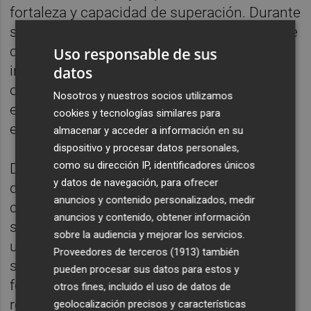
fortaleza y capacidad de superación. Durante
su intervención compartirá reflexiones sobre
cómo afrontar la adversidad, gestionar la
Uso responsable de sus
incertidumbre y convertir las dificultades en
datos
oportunidades de crecimiento, valores
Nosotros y nuestros socios utilizamos
especialmente relevantes en el ámbito
cookies y tecnologías similares para
empresarial.
almacenar y acceder a información en su
dispositivo y procesar datos personales,
como su dirección IP, identificadores únicos
Desde su nacimiento,
En sus Tacones
ha
y datos de navegación, para ofrecer
defendido que la igualdad no puede
anuncios y contenido personalizados, medir
construirse desde posiciones enfrentadas,
anuncios y contenido, obtener información
sino desde la comprensión mutua. Por ello,
sobre la audiencia y mejorar los servicios.
una de sus señas de identidad continúa
Proveedores de terceros (1913)
también
siendo la inscripción por parejas, una
pueden procesar sus datos para estos y
fórmula concebida para favorecer una
otros fines, incluido el uso de datos de
representación equilibrada y reforzar la idea
geolocalización precisos y características