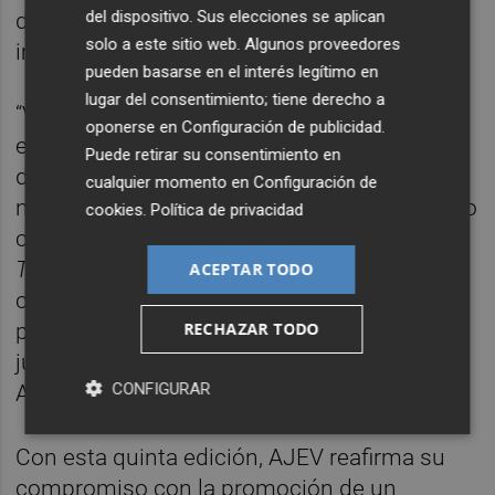
del dispositivo. Sus elecciones se aplican
de que la igualdad es una cuestión que
solo a este sitio web. Algunos proveedores
implica a toda la sociedad.
pueden basarse en el interés legítimo en
lugar del consentimiento; tiene derecho a
“Vivimos en una sociedad donde cada vez
oponerse en
Configuración de publicidad
.
escuchamos menos a quien piensa
Puede retirar su consentimiento en
diferente. En AJEV creemos que la igualdad
cualquier momento en
Configuración de
no se construye enfrentando realidades, sino
cookies
.
Política de privacidad
comprendiéndolas. Por eso nació
En sus
Tacones
. Porque solo cuando somos
ACEPTAR TODO
capaces de mirar el mundo desde la
RECHAZAR TODO
perspectiva del otro, podemos avanzar
juntos”, señala Paz Navarro, presidenta de
CONFIGURAR
AJEV.
Con esta quinta edición, AJEV reafirma su
compromiso con la promoción de un