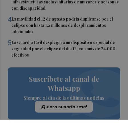
infraestructuras sociosanitarias de mayores y personas
con discapacidad
4
La movilidad el 12 de agosto podría duplicarse por el
eclipse con hasta 1,5 millones de desplazamientos
adicionales
5
La Guardia Civil desplegará un dispositivo especial de
seguridad por el eclipse del día 12, con más de 24.000
efectivos
Suscríbete al canal de
Whatsapp
Siempre al día de las últimas noticias
¡Quiero suscribirme!