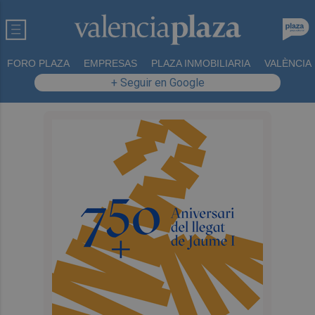
FORO PLAZA
EMPRESAS
PLAZA INMOBILIARIA
VALÈNCIA
+ Seguir en Google