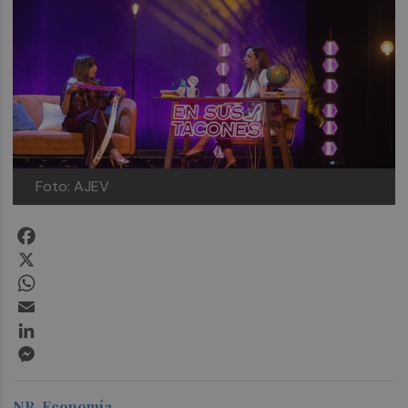
Foto: AJEV
Facebook
X
WhatsApp
Email
LinkedIn
Messenger
NR-Economía