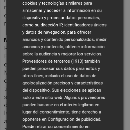
cookies y tecnologías similares para
mercado que se caracteriza por el aumento
almacenar y acceder a información en su
de operaciones distress y de
dispositivo y procesar datos personales,
reestructuración empresarial.
como su dirección IP, identificadores únicos
y datos de navegación, para ofrecer
Marta Morales
, Socia y Codirectora de
anuncios y contenido personalizados, medir
anuncios y contenido, obtener información
Reestructuraciones y Situaciones
sobre la audiencia y mejorar los servicios.
Especiales, cuenta con una amplia
Proveedores de terceros (1913)
también
experiencia en asesoramiento en Corporate
pueden procesar sus datos para estos y
M&A, procesos de reestructuración y
otros fines, incluido el uso de datos de
operaciones distress. A lo largo de su
geolocalización precisos y características
trayectoria ha participado en algunas de las
del dispositivo. Sus elecciones se aplican
situaciones de insolvencia más relevantes
solo a este sitio web. Algunos proveedores
del mercado español, interviniendo tanto en
pueden basarse en el interés legítimo en
lugar del consentimiento; tiene derecho a
la definición de estrategias como en el
oponerse en
Configuración de publicidad
.
asesoramiento jurídico a deudores,
Puede retirar su consentimiento en
acreedores e instituciones. Su experiencia