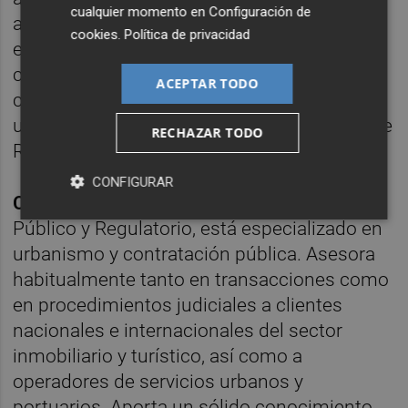
cualquier momento en
Configuración de
aporta una visión transversal y estratégica
cookies
.
Política de privacidad
en escenarios complejos, combinando la
comprensión del negocio con un gran
ACEPTAR TODO
conocimiento técnico, lo que la convierte en
una figura clave para el desarrollo del área de
RECHAZAR TODO
Reestructuraciones.
CONFIGURAR
Carlos Morales Ruiz
, Socio de Derecho
Público y Regulatorio, está especializado en
urbanismo y contratación pública. Asesora
habitualmente tanto en transacciones como
en procedimientos judiciales a clientes
nacionales e internacionales del sector
inmobiliario y turístico, así como a
operadores de servicios urbanos y
portuarios. Aporta un sólido conocimiento