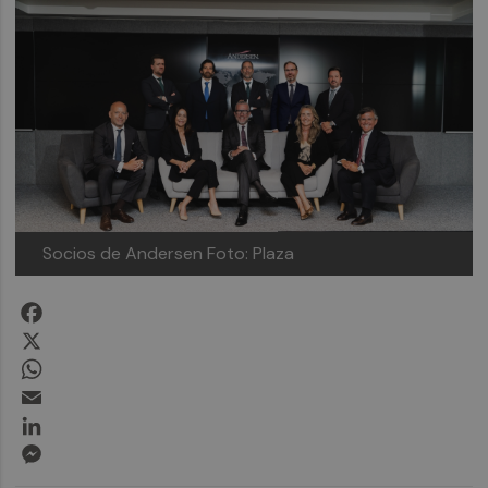
Socios de Andersen
Foto: Plaza
Facebook
X
WhatsApp
Email
LinkedIn
Messenger