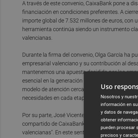
A través de este convenio, CaixaBank pone a di
financiación en condiciones preferentes. A cier
importe global de 7.532 millones de euros, con 
herramienta continúa siendo un instrumento clav
valencianas.
Durante la firma del convenio, Olga García ha p
empresarial valenciano y su contribución al desa
mantenemos una apuesta decidida por las empre
esencial en la generación de crecimiento y emp
Uso respons
modelo de atención cercano y especializado, as
Nosotros y nuestr
necesidades en cada etapa”, ha señalado.
información en su 
y datos de navega
Por su parte, José Vicente Morata ha destacado 
obtener informació
compartido de CaixaBank y Cámara Valencia con
pueden procesar su
valencianas". En este sentido, ha señalado que "e
precisos y caracte