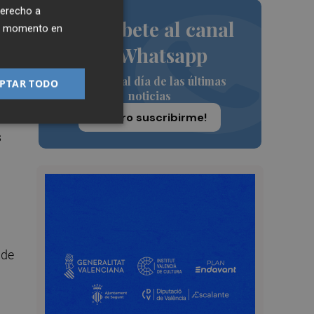
derecho a
Suscríbete al canal
a
ier momento en
mía
de Whatsapp
Siempre al día de las últimas
PTAR TODO
noticias
¡Quiero suscribirme!
s
 de