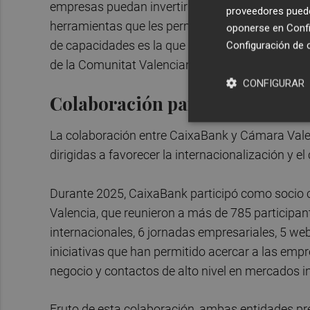
empresas puedan invertir y crecer, pero tambié
proveedores pueden
herramientas que les permitan innovar, internac
oponerse en
Confi
de capacidades es la que aporta esta alianza, qu
Configuración de 
de la Comunitat Valenciana".
CONFIGURAR
Colaboración para impulsar la 
La colaboración entre CaixaBank y Cámara Valen
dirigidas a favorecer la internacionalización y e
Durante 2025, CaixaBank participó como socio 
Valencia, que reunieron a más de 785 participant
internacionales, 6 jornadas empresariales, 5 web
iniciativas que han permitido acercar a las emp
negocio y contactos de alto nivel en mercados i
Fruto de esta colaboración, ambas entidades pr