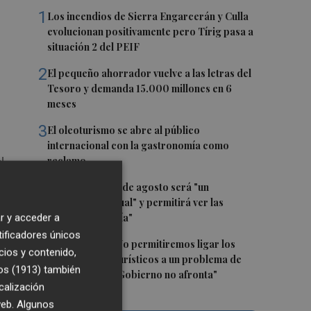
1
Los incendios de Sierra Engarcerán y Culla
evolucionan positivamente pero Tírig pasa a
situación 2 del PEIF
2
El pequeño ahorrador vuelve a las letras del
Tesoro y demanda 15.000 millones en 6
meses
3
El oleoturismo se abre al público
internacional con la gastronomía como
reclamo
l
4
El eclipse del 12 de agosto será "un
espectáculo visual" y permitirá ver las
perseidas "de día"
r y acceder a
tificadores únicos
5
Marián Cano: "No permitiremos ligar los
cios y contenido,
o
apartamentos turísticos a un problema de
os (1913)
también
vivienda que el Gobierno no afronta"
calización
las
 web. Algunos