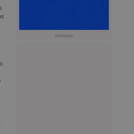
s
as
o.
6
t