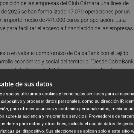
sposición de las empresas del Club Cámara una línea de
re de 2025 se han formalizado 17.079 operaciones por un
un importe medio de 441.000 euros por operación. Esta
e para facilitar el acceso a financiación de las empresas
uesto en valor el compromiso de CaixaBank con el tejido
rrollo económico y social del territorio. “Desde CaixaBank
sas de la Comunitat Valenciana, conscientes de su pape
leo. En este sentido, seguiremos acompañándolas con un
able de sus datos
í como con soluciones financieras adaptadas a sus
os socios utilizamos cookies y tecnologías similares para almacena
dispositivo y procesar datos personales, como su dirección IP, iden
ción, para ofrecer anuncios y contenido personalizados, medir anun
que la renovación de este convenio refleja "el compromis
n sobre la audiencia y mejorar los servicios.
Proveedores de tercer
 el crecimiento y la competitividad de las empresas
s datos para estos y otros fines, incluido el uso de datos de geolo
l acceso a la financiación es un factor decisivo para que 
rísticas del dispositivo. Sus elecciones se aplican solo a este sitio