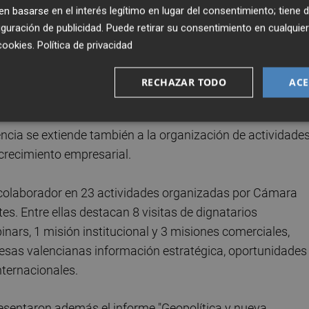
n lo es disponer de acompañamiento, conocimiento y
 basarse en el interés legítimo en lugar del consentimiento; tiene 
ionalizarse y afrontar con éxito los nuevos retos. Esa sum
guración de publicidad
. Puede retirar su consentimiento en cualqu
e contribuye a fortalecer el tejido empresarial y la econo
cookies
.
Política de privacidad
RECHAZAR TODO
ACE
actividad empresarial
cia se extiende también a la organización de actividade
l crecimiento empresarial.
colaborador en 23 actividades organizadas por Cámara
es. Entre ellas destacan 8 visitas de dignatarios
inars, 1 misión institucional y 3 misiones comerciales,
resas valencianas información estratégica, oportunidades
nternacionales.
esentaron además el informe "Geopolítica y nueva