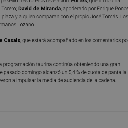
paseíllo tres toreros revelación:
Fortes
, que firmó una
l Torero;
David de Miranda
, apoderado por Enrique Ponce
a plaza y a quien comparan con el propio José Tomás. Lo
hermanos Lozano.
e Casals
, que estará acompañado en los comentarios po
 la programación taurina continúa obteniendo una gran
ste pasado domingo alcanzó un 5,4 % de cuota de pantalla
eron a impulsar la media de audiencia de la cadena.