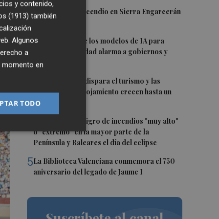
cios y contenido,
1
Controlado el incendio en Sierra Engarcerán
os (1913)
también
(Castellón)
calización
2
 web. Algunos
La capacidad de los modelos de IA para
burlar la seguridad alarma a gobiernos y
derecho a
empresas
ier momento en
3
El eclipse solar dispara el turismo y las
búsquedas de alojamiento crecen hasta un
500%
PTAR TODO
4
Aemet prevé peligro de incendios "muy alto"
o "extremo" en la mayor parte de la
Península y Baleares el día del eclipse
5
La Biblioteca Valenciana conmemora el 750
aniversario del legado de Jaume I
Suscríbete al canal