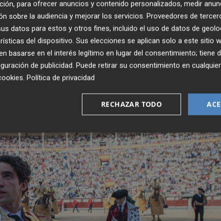
ción, para ofrecer anuncios y contenido personalizados, medir anun
 Pinar
, el valenciano
Román
—que llega tras triunfar en
n sobre la audiencia y mejorar los servicios.
Proveedores de tercer
de Bocairent, construida en 1843, es la más antigua de la
s datos para estos y otros fines, incluido el uso de datos de geolo
ginalidad, ya que está excavada en gran parte en roca
rísticas del dispositivo. Sus elecciones se aplican solo a este sitio
 basarse en el interés legítimo en lugar del consentimiento; tiene 
guración de publicidad
. Puede retirar su consentimiento en cualqu
cookies
.
Política de privacidad
RECHAZAR TODO
ACE