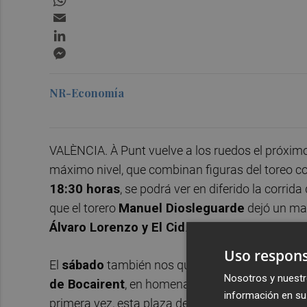
Email
LinkedIn
Messenger
NR-Economía
VALÈNCIA. À Punt vuelve a los ruedos el próximo
máximo nivel, que combinan figuras del toreo con
18:30 horas
, se podrá ver en diferido la corrida
que el torero
Manuel Diosleguarde
dejó un mag
Álvaro Lorenzo y El Cid
.
Uso respons
El
sábado
también nos quedamos en casa para 
Nosotros y nuestr
de Bocairent
, en homenaje al gran pintor valen
información en su 
primera vez, esta plaza de toros acogerá una co