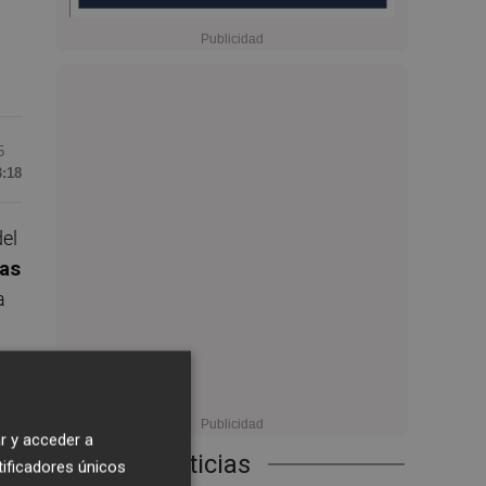
5
3:18
del
las
a
na
r y acceder a
Últimas Noticias
tificadores únicos