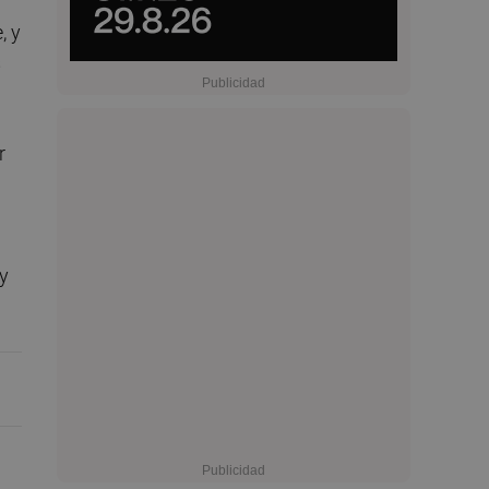
, y
s
r
 y