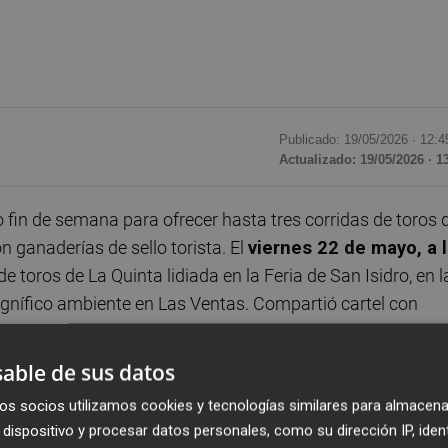
Publicado: 19/05/2026 ·
12:4
Actualizado: 19/05/2026 · 1
 fin de semana para ofrecer hasta tres corridas de toros 
 ganaderías de sello torista. El
viernes 22 de mayo, a 
 de toros de La Quinta lidiada en la Feria de San Isidro, en l
nífico ambiente en Las Ventas. Compartió cartel con
able de sus datos
ser testigos
a las 18:30 horas
, de la
III Corrida Sorolla
os socios utilizamos cookies y tecnologías similares para almacena
ciano por la temática taurina de parte de su obra. Por
dispositivo y procesar datos personales, como su dirección IP, iden
rrida de la emblemática ganadería Victorino Martín, los