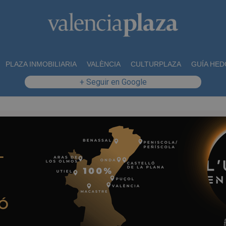
PLAZA INMOBILIARIA
VALÈNCIA
CULTURPLAZA
GUÍA HED
+ Seguir en Google