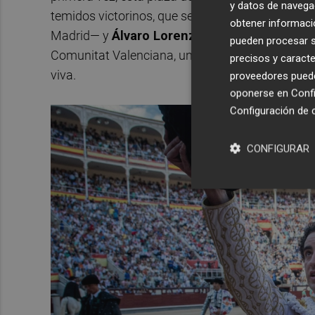
y datos de navega
temidos victorinos, que serán lidiados por
Rubén
obtener informació
Madrid— y
Álvaro Lorenzo
. La plaza de toros 
pueden procesar su
Comunitat Valenciana, un monumento de gran ori
precisos y caracte
viva.
proveedores pueden
oponerse en
Confi
Configuración de 
CONFIGURAR