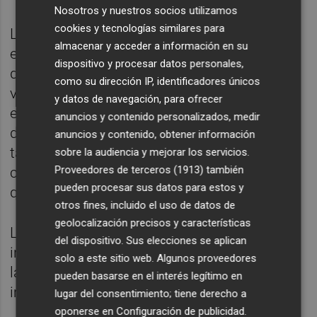
Nosotros y nuestros socios utilizamos
cookies y tecnologías similares para
La ayuda facilitará la rehabilitación del
almacenar y acceder a información en su
espacio, acondicionar las infraestructuras y
dispositivo y procesar datos personales,
devolver la actividad a un lugar clave para la
como su dirección IP, identificadores únicos
vida musical y cultural de Paiporta. La
y datos de navegación, para ofrecer
escuela y el auditorio no solo eran espacios
anuncios y contenido personalizados, medir
de formación para jóvenes músicos, sino
anuncios y contenido, obtener información
también punto de encuentro para toda la
sobre la audiencia y mejorar los servicios.
Proveedores de terceros (1913)
también
comunidad, escenario de conciertos y actos
pueden procesar sus datos para estos y
que dan vida al municipio.
otros fines, incluido el uso de datos de
geolocalización precisos y características
La Banda Primitiva de Paiporta es una
del dispositivo. Sus elecciones se aplican
institución con un fuerte arraigo cultural en
solo a este sitio web. Algunos proveedores
la localidad, y su recuperación es un paso
pueden basarse en el interés legítimo en
importante hacia la normalidad.
lugar del consentimiento; tiene derecho a
oponerse en
Configuración de publicidad
.