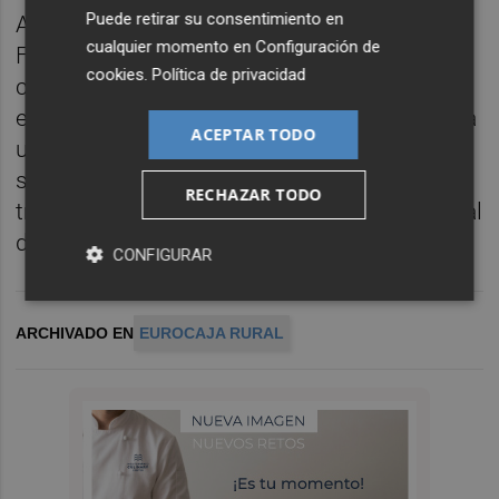
Puede retirar su consentimiento en
A través de las 'Ayudas Sociales Dana', la
cualquier momento en
Configuración de
Fundación Eurocaja Rural reafirma su
cookies
.
Política de privacidad
compromiso con las personas, y las
entidades sociales, en este caso apoyando a
ACEPTAR TODO
una entidad que no solo enseña música,
sino que construye comunidad, preserva la
RECHAZAR TODO
tradición y mantiene viva la identidad cultural
de Paiporta.
CONFIGURAR
ARCHIVADO EN
EUROCAJA RURAL