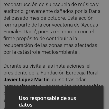
reconstrucción de su escuela de música y
auditorio, gravemente dañados por la Dana
del pasado mes de octubre. Esta acción
forma parte de la convocatoria de 'Ayudas
Sociales Dana', puesta en marcha con el
firme propósito de contribuir a la
recuperación de las zonas más afectadas
por la catástrofe medioambiental.
Durante su visita a las instalaciones, el
presidente de la Fundación Eurocaja Rural,
Javier López Martín
, quiso trasladar
personalmente su apoyo a los responsables
de la Banda Primitiva, y reconocer el enorme
Uso responsable de sus
esfuerzo que están realizando para salir
datos
adelante tras los duros efectos de la riada.