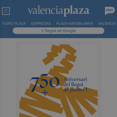
FORO PLAZA
EMPRESAS
PLAZA INMOBILIARIA
VALÈNCIA
+ Seguir en Google