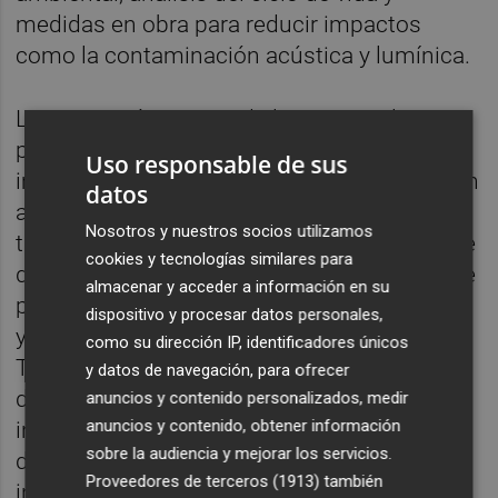
medidas en obra para reducir impactos
como la contaminación acústica y lumínica.
La innovación es otra de las principales
palancas del grupo. En el último año, ha
Uso responsable de sus
impulsado un programa piloto de innovación
datos
aplicada a la sostenibilidad, aprovechando
Nosotros y nuestros socios utilizamos
tres palancas clave ya en marcha: un plan de
cookies y tecnologías similares para
descarbonización, un acuerdo para el uso de
almacenar y acceder a información en su
prefabricados sostenibles en sus proyectos
dispositivo y procesar datos personales,
y la colaboración con la Dirección de Oficina
como su dirección IP, identificadores únicos
Técnica. Paralelamente, trabaja en sistemas
y datos de navegación, para ofrecer
de análisis de datos ESG mediante
anuncios y contenido personalizados, medir
anuncios y contenido, obtener información
inteligencia artificial para optimizar la toma
sobre la audiencia y mejorar los servicios.
de decisiones y reforzar la trazabilidad de
Proveedores de terceros (1913)
también
indicadores.