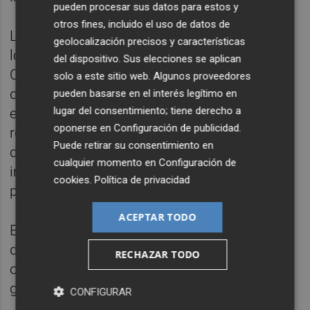
pueden procesar sus datos para estos y
otros fines, incluido el uso de datos de
La eficiencia energética constituye otro de
geolocalización precisos y características
los pilares de la estrategia ESG de Grupo
del dispositivo. Sus elecciones se aplican
Cyclus. Actualmente, el 100% de las oficinas
solo a este sitio web. Algunos proveedores
de Itercon y Servitria funcionan con
pueden basarse en el interés legítimo en
lugar del consentimiento; tiene derecho a
electricidad procedente de fuentes
oponerse en
Configuración de publicidad
.
renovables certificadas mediante garantías
Puede retirar su consentimiento en
de origen, un modelo que se está
cualquier momento en
Configuración de
implantando progresivamente en los
cookies
.
Política de privacidad
proyectos de obra.
ACEPTAR TODO
En economía circular, el grupo valoriza más
del 80% de los residuos generados en
RECHAZAR TODO
oficinas y proyectos, impulsando una
gestión más eficiente.
CONFIGURAR