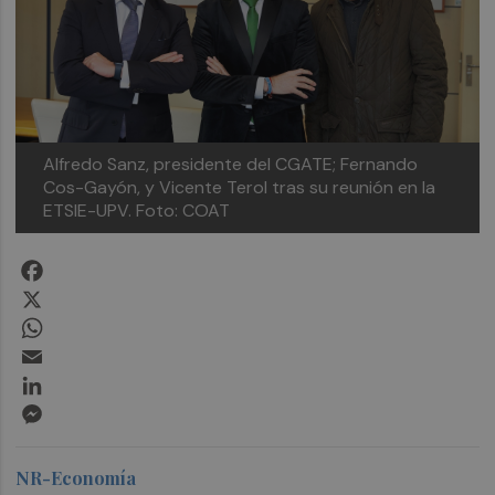
Alfredo Sanz, presidente del CGATE; Fernando
Cos-Gayón, y Vicente Terol tras su reunión en la
ETSIE-UPV.
Foto: COAT
Facebook
X
WhatsApp
Email
LinkedIn
Messenger
NR-Economía