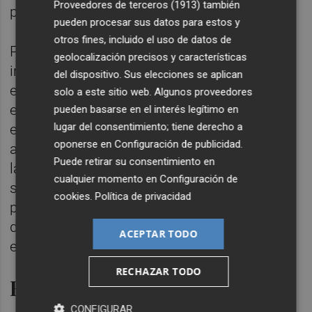
Proveedores de terceros (1913)
también
promociones proyectadas en la zona.
pueden procesar sus datos para estos y
otros fines, incluido el uso de datos de
Para el presidente de COAT Valencia, “se ha
geolocalización precisos y características
incrementado respecto a años anteriores la
del dispositivo. Sus elecciones se aplican
edificación de viviendas en bloque, en
solo a este sitio web. Algunos proveedores
edificios plurifamiliares, frente a la
pueden basarse en el interés legítimo en
lugar del consentimiento; tiene derecho a
edificación unifamiliar que atomizaba la
oponerse en
Configuración de publicidad
.
actividad en los últimos años. No obstante,
Puede retirar su consentimiento en
la construcción de unifamiliares sigue
cualquier momento en
Configuración de
siendo destacada en el conjunto de la
cookies
.
Política de privacidad
provincia, lo que pone de manifiesto una
distribución desigual de la actividad
ACEPTAR TODO
edificatoria”.
RECHAZAR TODO
El valor de la rehabilitación
CONFIGURAR