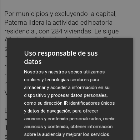
Por municipios y excluyendo la capital,
Paterna lidera la actividad edificatoria
residencial, con 284 viviendas. Le sigue
Albal, con 248 viviendas. Quart de Poblet se
sitúa en tercer lugar, con 165. “Estas cifras
Uso responsable de sus
nos confirman cómo la actividad edificatoria
datos
residencial está desplazándose al área
Nosotros y nuestros socios utilizamos
metropolitana, que va concentrando una
cookies y tecnologías similares para
mayor demanda de vivienda”, concluye
almacenar y acceder a información en su
Vicente Terol.
dispositivo y procesar datos personales,
como su dirección IP, identificadores únicos
En las cifras de Valencia ciudad, destaca la
y datos de navegación, para ofrecer
actividad de la pedanía de La Torre, con sus
anuncios y contenido personalizados, medir
anuncios y contenido, obtener información
192 viviendas iniciadas, a las que se
sobre la audiencia y mejorar los servicios.
sumarán próximamente nuevas