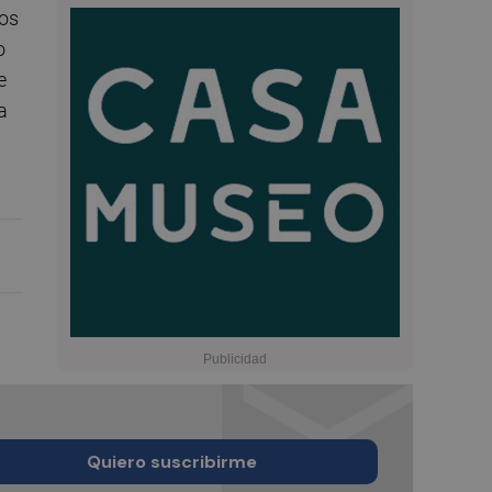
hos
o
e
a
Quiero suscribirme