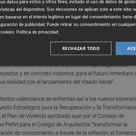
s datos para estos y otros fines, incluido el uso de datos de geolo
a mixta, se trató de la ampliación de la Conselleria de
rísticas del dispositivo. Sus elecciones se aplican solo a este sitio
 basarse en el interés legítimo en lugar del consentimiento; tiene 
guración de publicidad
. Puede retirar su consentimiento en cualqu
tá todavía por llegar de forma definitiva a nuestro país y
cookies
.
Política de privacidad
tivos y profesionales involucrados. En ese sentido, Pablo
uras de las organizaciones colegiales, y del Colegio
RECHAZAR TODO
ACE
uevas exigencias del mercado. Creemos fundamental
ndustrialización dentro de la profesión. Los arquitectos
oyectos y en concreto nosotros, para el futuro inmediato 
va realidad con el lanzamiento del Visado Verde”.
itectos valencianos se enfrentan así a los nuevos escenar
royecto Estratégico para la Recuperación y la Transformaci
, el Plan de Vivienda aprobado ayer por el Consejo de
ne Peñín para el Colegio de Arquitectos “transformar la
ación de conocimiento a través de la reflexión, el fomento