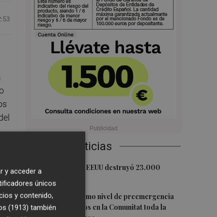
2:53
a
a
no
os
del
Últimas Noticias
1
La economía de EEUU destruyó 23.000
r
r y acceder a
empleos en julio
tificadores únicos
2
cios y contenido,
Activado el máximo nivel de preemergencia
.
frente a incendios en la Comunitat toda la
os (1913)
también