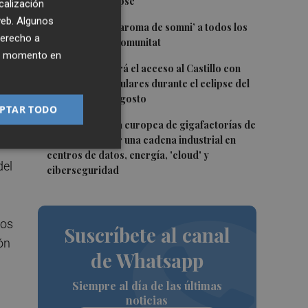
jornada del eclipse
calización
 web. Algunos
3
Bétera lleva su ‘aroma de somni’ a todos los
derecho a
rincones de la Comunitat
ier momento en
4
Xàtiva restringirá el acceso al Castillo con
vehículos particulares durante el eclipse del
próximo 12 de agosto
PTAR TODO
5
La convocatoria europea de gigafactorías de
IA puede activar una cadena industrial en
centros de datos, energía, 'cloud' y
del
ciberseguridad
ios
Suscríbete al canal
ón
de Whatsapp
Siempre al día de las últimas
noticias