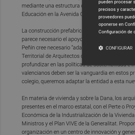
pueden procesar su
mediante una estructura de madera contralaminad
precisos y caracte
Educación en la Avenida Campanar de Valencia.
proveedores pueden
oponerse en
Confi
La construcción prefabricada, industrializada, es
Configuración de 
parece necesario el apoyo de los sectores produc
Peñín cree necesario “adaptar las nuevas estruct
CONFIGURAR
Territorial de Arquitectos de Valencia, a las n
profundizar en las políticas de sostenibilidad e i
valencianos deben ser la vanguardia en estos pr
colegio, queremos adaptar la entidad a esta nue
En materia de vivienda y sobre la Dana, los arqu
presentes en el marco estatal, con el Perte o P
Económica de la Industrialización de la Vivienda
Ministros y el Plan VIVE de la Generalitat. Propo
organización en un centro de innovación y gener