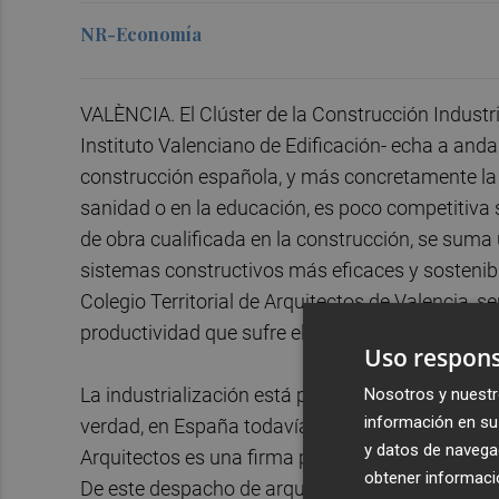
NR-Economía
VALÈNCIA. El Clúster de la Construcción Industr
Instituto Valenciano de Edificación- echa a anda
construcción española, y más concretamente la 
sanidad o en la educación, es poco competitiva s
de obra cualificada en la construcción, se suma 
sistemas constructivos más eficaces y sostenib
Colegio Territorial de Arquitectos de Valencia, se
productividad que sufre el sector de la constru
Uso respons
La industrialización está presente en los planes
Nosotros y nuestr
información en su 
verdad, en España todavía estamos en pañales re
y datos de navega
Arquitectos es una firma pionera en el ámbito de 
obtener informació
De este despacho de arquitectura surgió el prime