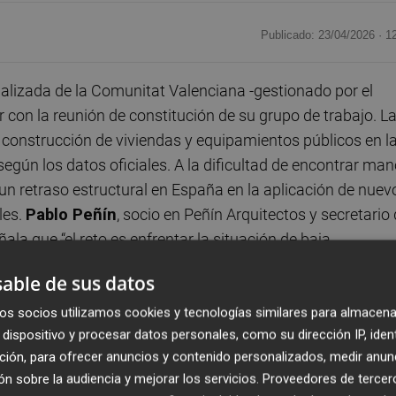
Publicado: 23/04/2026 ·
1
ializada de la Comunitat Valenciana -gestionado por el
r con la reunión de constitución de su grupo de trabajo. L
construcción de viviendas y equipamientos públicos en l
egún los datos oficiales. A la dificultad de encontrar ma
un retraso estructural en España en la aplicación de nuev
les.
Pablo Peñín
, socio en Peñín Arquitectos y secretario 
ñala que “el reto es enfrentar la situación de baja
cción en España hasta alcanzar estándares europeos.
able de sus datos
 estratégicos de todas las administraciones porque, a deci
os socios utilizamos cookies y tecnologías similares para almacena
dispositivo y procesar datos personales, como su dirección IP, iden
specto al resto de la UE en esta materia”. Peñín
ción, para ofrecer anuncios y contenido personalizados, medir anun
la prefabricación en la construcción de edificios públicos
n sobre la audiencia y mejorar los servicios.
Proveedores de tercer
r edificio público de oficinas en España construido