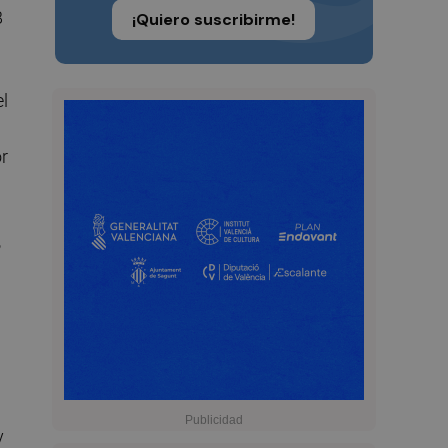
B
¡Quiero suscribirme!
el
r
,
y