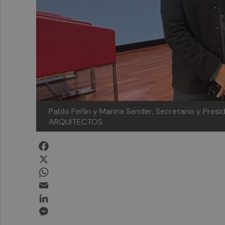
Pablo Peñín y Marina Sender, Secretario y Presi
ARQUITECTOS
Facebook
X
WhatsApp
Email
LinkedIn
Messenger