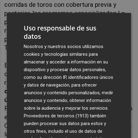
corridas de toros con cobertura previa y
posterior, los programas especializados
La
plaça
en televisión y
Terra de Bous
en radio,
Uso responsable de sus
retransmisiones de festejos taurinos
datos
populares y la emisión de las Entradas de
Nosotros y nuestros socios utilizamos
Toros y Caballos de Segorbe y Cheste.
cookies y tecnologías similares para
almacenar y acceder a información en su
En cuanto a las retransmisiones de corridas
dispositivo y procesar datos personales,
de toros, el pasado fin de semana marcó un
como su dirección IP, identificadores únicos
récord de audiencia al alcanzar un
10% de
y datos de navegación, para ofrecer
cuota de pantalla y 161.000 espectadores
anuncios y contenido personalizados, medir
únicos
el sábado 6 de junio. Ese día, el torero
anuncios y contenido, obtener información
Román cortó dos orejas y
À Punt
se convirtió
sobre la audiencia y mejorar los servicios.
Proveedores de terceros (1913)
también
en la primera opción televisiva en la
pueden procesar sus datos para estos y
Comunitat Valenciana durante buena parte de
otros fines, incluido el uso de datos de
la tarde, con picos del 13,5%, situándose por