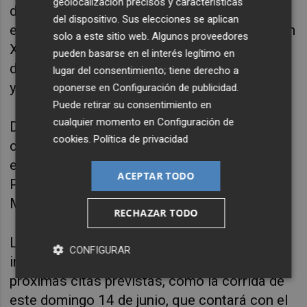
geolocalización precisos y características
delante de La 1, que emitía la programación
del dispositivo. Sus elecciones se aplican
especial con motivo de la visita del papa León
solo a este sitio web. Algunos proveedores
XIV a España. Por su parte, la corrida del
pueden basarse en el interés legítimo en
domingo 7 de junio registró un 8,3% de
share
lugar del consentimiento; tiene derecho a
y 210.000 espectadores únicos.
oponerse en
Configuración de publicidad
.
Puede retirar su consentimiento en
cualquier momento en
Configuración de
De este modo, en 2026 los toros se han
cookies
.
Política de privacidad
consolidado como la tercera opción de
entretenimiento para los espectadores de À
ACEPTAR TODO
Punt, únicamente por detrás de las
Mascletaes y las Fallas.
RECHAZAR TODO
Las buenas cifras de audiencia podrían
CONFIGURAR
incrementarse, según À Punt, con las
próximas citas previstas, como la corrida de
este domingo 14 de junio, que contará con el