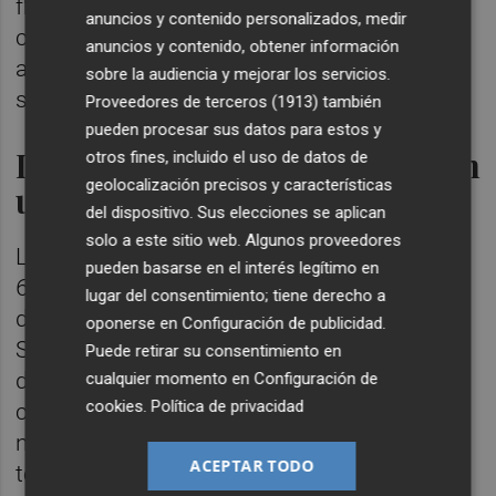
frente a un lago remoto o establecer el
anuncios y contenido personalizados, medir
campamento en plena naturaleza son
anuncios y contenido, obtener información
algunas de las experiencias para las que ha
sobre la audiencia y mejorar los servicios.
sido concebida esta camper de alta gama.
Proveedores de terceros (1913)
también
pueden procesar sus datos para estos y
La tecnología de un 4x4 con
otros fines, incluido el uso de datos de
geolocalización precisos y características
un equipamiento premium
del dispositivo. Sus elecciones se aplican
solo a este sitio web. Algunos proveedores
La capacidad de aventura de la Adventure
pueden basarse en el interés legítimo en
6XR se apoya en una configuración técnica
lugar del consentimiento; tiene derecho a
diseñada para afrontar cualquier terreno.
oponerse en
Configuración de publicidad
.
Suma tracción integral 4x4 con bloqueo de
Puede retirar su consentimiento en
diferencial, motor diésel biturbo de 177 CV,
cualquier momento en
Configuración de
cookies
.
Política de privacidad
cambio automático de ocho velocidades y
neumáticos todoterreno preparados para
ACEPTAR TODO
todo tipo de condiciones.