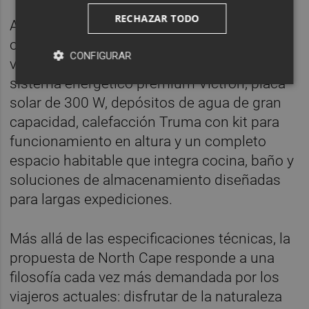
RECHAZAR TODO
A ello se suma un completo equipamiento
orientado a la autonomía y la vida off-grid. El
CONFIGURAR
vehículo incorpora batería de litio de 300 Ah,
sistema energético premium Victron, placa
solar de 300 W, depósitos de agua de gran
capacidad, calefacción Truma con kit para
funcionamiento en altura y un completo
espacio habitable que integra cocina, baño y
soluciones de almacenamiento diseñadas
para largas expediciones.
Más allá de las especificaciones técnicas, la
propuesta de North Cape responde a una
filosofía cada vez más demandada por los
viajeros actuales: disfrutar de la naturaleza