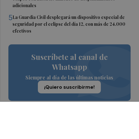
adicionales
5
La Guardia Civil desplegará un dispositivo especial de
seguridad por el eclipse del día 12, con más de 24.000
efectivos
Suscríbete al canal de
Whatsapp
Siempre al día de las últimas noticias
¡Quiero suscribirme!