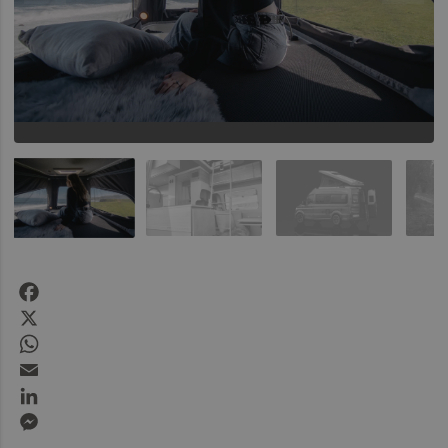
Facebook
X
WhatsApp
Email
LinkedIn
Messenger