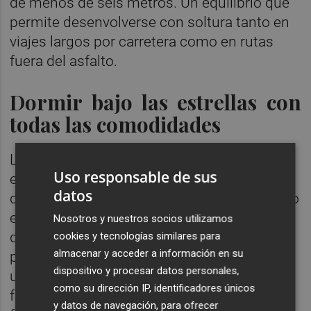
de menos de seis metros. Un equilibrio que
permite desenvolverse con soltura tanto en
viajes largos por carretera como en rutas
fuera del asfalto.
Dormir bajo las estrellas con
todas las comodidades
La North Cape Adventure 6XR es tu refugio
Uso responsable de sus
en los parajes más recónditos, porque uno
datos
de los elementos más distintivos del modelo
es su techo elevable integrado, una solución
Nosotros y nuestros socios utilizamos
que amplía la capacidad hasta cuatro plazas
cookies y tecnologías similares para
almacenar y acceder a información en su
para dormir y convierte cada escapada en
dispositivo y procesar datos personales,
una experiencia pensada para compartir en
como su dirección IP, identificadores únicos
familia. Dormir bajo las estrellas, despertar
y datos de navegación, para ofrecer