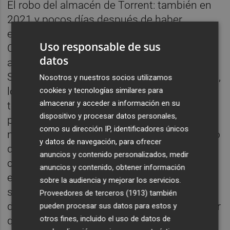
El robo del almacén de Torrent: también en
2021 y pocos días después de haber
entregado el calzado de los paralímpicos al
Uso responsable de sus
Comité, sufrimos un brutal robo en un
datos
almacén que teníamos alquilado en Torrent.
Se llevaron en torno a mil pares de zapatillas,
Nosotros y nuestros socios utilizamos
lo que constituía el 70% de
stock
que
cookies y tecnologías similares para
almacenar y acceder a información en su
teníamos en aquel momento y que tocó de
dispositivo y procesar datos personales,
pleno los cimientos de la empresa y el de
como su dirección IP, identificadores únicos
nosotros mismos. Gracias a nuestro instinto
y datos de navegación, para ofrecer
de superación y a nuestro estilo de
anuncios y contenido personalizados, medir
comunicación, que no deja de ser una
anuncios y contenido, obtener información
extensión de nuestra forma de ser (cercana,
sobre la audiencia y mejorar los servicios.
sincera, un poquito canalla…) conseguimos
Proveedores de terceros (1913)
también
darle la vuelta a la situación y podemos decir
pueden procesar sus datos para estos y
otros fines, incluido el uso de datos de
que toda España se volcó para ayudarnos,