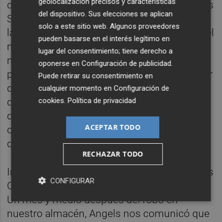
geolocalización precisos y características
desde la gente a nivel particular en las Redes
del dispositivo. Sus elecciones se aplican
Sociales, donde se hizo viral el vídeo que
solo a este sitio web. Algunos proveedores
lanzamos para contar la noticia, como a nivel
pueden basarse en el interés legítimo en
mediático, ya que salimos en todos los
lugar del consentimiento; tiene derecho a
medios de comunicación del país. De lo que
oponerse en
Configuración de publicidad
.
podría haber sido incluso un motivo de tener
Puede retirar su consentimiento en
que cerrar la empresa, salimos mucho más
cualquier momento en
Configuración de
que fortalecidos y desde aquí, una vez más,
cookies
.
Política de privacidad
damos las gracias a todas esas personas
ACEPTAR TODO
que nos llevasteis en volandas e hicisteis
que pudiésemos seguir vivos.
RECHAZAR TODO
Inversión por parte de Angels Capital. Angels
CONFIGURAR
Capital es el vehículo inversor de Juan Roig.
Un mes y medio después del robo en
nuestro almacén, Angels nos comunicó que