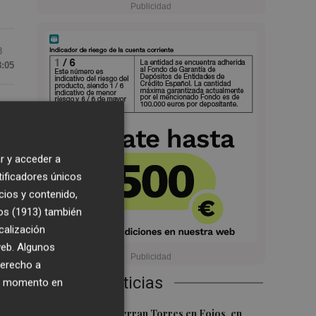
8
8:05
s
r y acceder a
tificadores únicos
cios y contenido,
os (1913)
también
calización
 web. Algunos
te
derecho a
Últimas Noticias
ier momento en
el
1
El homenaje a Ferran Torres en Foios, en