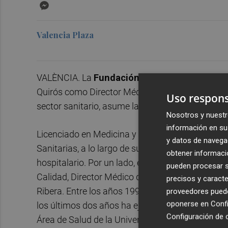
Messenger
Valencia Plaza
VALÈNCIA. La
Fundación Instituto Valencian
Quirós como Director Médico quien, con una dil
Uso respons
sector sanitario, asume la Dirección Médica del 
Nosotros y nuestr
información en su 
Licenciado en Medicina y Cirugía por la Universi
y datos de navega
Sanitarias, a lo largo de su trayectoria ha des
obtener informació
hospitalario. Por un lado, entre los años 1999 
pueden procesar su
Calidad, Director Médico de Servicios Centrales 
precisos y caracte
Ribera. Entre los años 1996 y 1999 ocupó el pue
proveedores pueden
oponerse en
Confi
los últimos dos años ha ejercido como gestor en 
Configuración de 
Área de Salud de la Universidad Europea de Vale