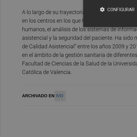
CONFIGURAR
A lo largo de su trayectoria profesional se ha es
en los centros en los que ha trabajado, liderando
humanos, el análisis de los sistemas de informac
asistencial y la seguridad del paciente. Ha sid
de Calidad Asistencial” entre los años 2009 y 2
en el ámbito de la gestión sanitaria de diferent
Facultad de Ciencias de la Salud de la Universid
Católica de Valencia.
ARCHIVADO EN
IVO