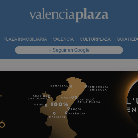
PLAZA INMOBILIARIA
VALÈNCIA
CULTURPLAZA
GUÍA HED
+ Seguir en Google