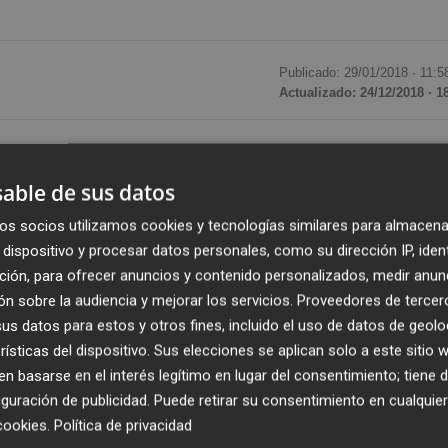
Publicado: 29/01/2018 ·
11:5
Actualizado: 24/12/2018 · 1
o de Oncología
ha anunciado el nombramiento de Tomá
atada experiencia de más de 20 años como gestor en el
able de sus datos
centro hospitalario especializado en oncología.
os socios utilizamos cookies y tecnologías similares para almacena
dispositivo y procesar datos personales, como su dirección IP, iden
dad de Valencia y Máster en Dirección de Instituciones
ción, para ofrecer anuncios y contenido personalizados, medir anun
empeñado diversos cargos como gestor en el ámbito
n sobre la audiencia y mejorar los servicios.
Proveedores de tercer
y 2015 ha ocupado los cargos de Director de Organización y
s datos para estos y otros fines, incluido el uso de datos de geolo
y Subdirector Médico en el Hospital Universitario de la
rísticas del dispositivo. Sus elecciones se aplican solo a este sitio
sto de Adjunto a Dirección Médica del IVO. Además, duran
 basarse en el interés legítimo en lugar del consentimiento; tiene 
guración de publicidad
. Puede retirar su consentimiento en cualqu
el ámbito universitario, ocupando el puesto de Director d
cookies
.
Política de privacidad
ncia.