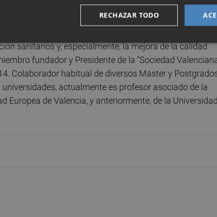
RECHAZAR TODO
ACE
pecializado en la creación de valor en el ámbito de la gesti
 estrategias orientadas a la gestión de los recursos
ión sanitarios y, especialmente, la mejora de la calidad
o miembro fundador y Presidente de la “Sociedad Valencian
014. Colaborador habitual de diversos Máster y Postgrado
es universidades, actualmente es profesor asociado de la
ad Europea de Valencia, y anteriormente, de la Universida