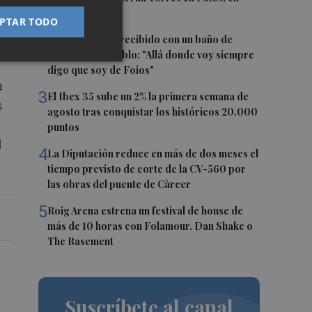
imágenes
PTAR TODO
ón
2
Ferran Torres, recibido con un baño de
masas en su pueblo: "Allá donde voy siempre
digo que soy de Foios"
a
3
El Ibex 35 sube un 2% la primera semana de
s
agosto tras conquistar los históricos 20.000
puntos
d
4
La Diputación reduce en más de dos meses el
tiempo previsto de corte de la CV-560 por
las obras del puente de Càrcer
5
Roig Arena estrena un festival de house de
más de 10 horas con Folamour, Dan Shake o
The Basement
Suscríbete al canal