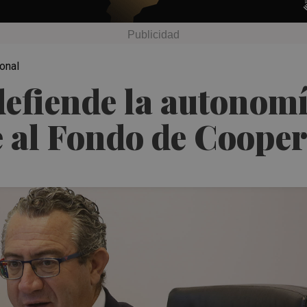
ional
defiende la autonomí
e al Fondo de Coope