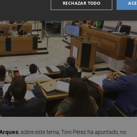
RECHAZAR TODO
ACE
 Arques
, sobre este tema, Toni Pérez ha apuntado, no