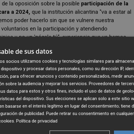
 de la oposición sobre la posible
participación de la
 cara a 2024,
que la institución alicantina "va a estar al
remos poder hacerlo sin que se vulnere nuestra
oluntarios en la participación y atendiendo
pios y no un 'págale tú", experiencia que ya hemos
stración superior impone a otra administración que no
able de sus datos
".
os socios utilizamos cookies y tecnologías similares para almacena
dispositivo y procesar datos personales, como su dirección IP, iden
ción, para ofrecer anuncios y contenido personalizados, medir anun
n sobre la audiencia y mejorar los servicios.
Proveedores de tercer
s datos para estos y otros fines, incluido el uso de datos de geolo
rísticas del dispositivo. Sus elecciones se aplican solo a este sitio
 basarse en el interés legítimo en lugar del consentimiento; tiene 
guración de publicidad
. Puede retirar su consentimiento en cualqu
cookies
.
Política de privacidad