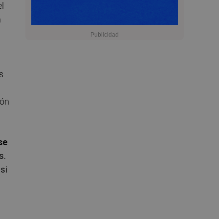
el
n
s
ión
se
s.
si