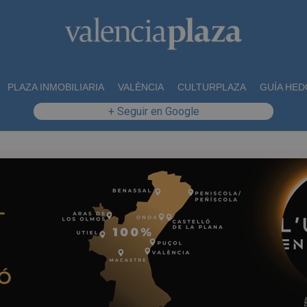
PLAZA INMOBILIARIA
VALÈNCIA
CULTURPLAZA
GUÍA HED
+ Seguir en Google