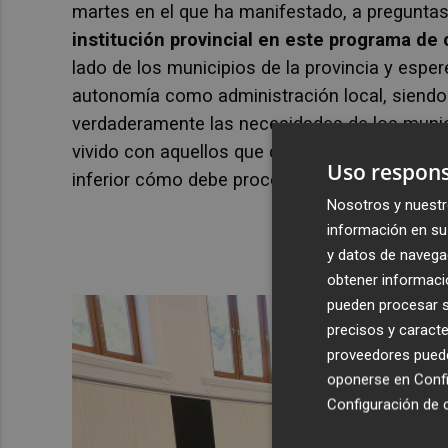
martes en el que ha manifestado, a preguntas
institución provincial en este programa de
lado de los municipios de la provincia y espe
autonomía como administración local, siendo v
verdaderamente las necesidades de los munici
vivido con aquellos que creen que una admini
Uso respons
inferior cómo debe proceder en su autonomía
Nosotros y nuestr
información en su 
y datos de navega
obtener informació
pueden procesar su
precisos y caracte
proveedores pueden
oponerse en
Confi
Configuración de 