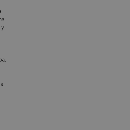
a
una
 y
ba,
na