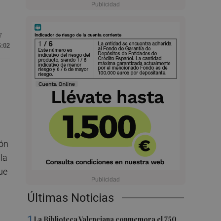
7
6:02
ión
la
ue
Últimas Noticias
1
La Biblioteca Valenciana conmemora el 750