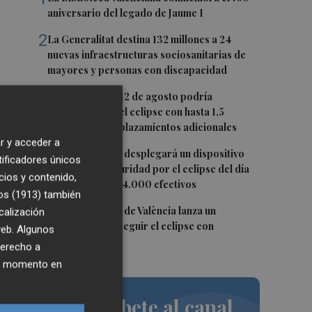
aniversario del legado de Jaume I
2
La Generalitat destina 132 millones a 24
nuevas infraestructuras sociosanitarias de
mayores y personas con discapacidad
3
La movilidad el 12 de agosto podría
 es
duplicarse por el eclipse con hasta 1,5
millones de desplazamientos adicionales
r y acceder a
4
La Guardia Civil desplegará un dispositivo
tificadores únicos
especial de seguridad por el eclipse del día
cios y contenido,
12, con más de 24.000 efectivos
os (1913)
también
5
El Ayuntamiento de València lanza un
calización
decálogo para seguir el eclipse con
 web. Algunos
seguridad
derecho a
ier momento en
Suscríbete al canal