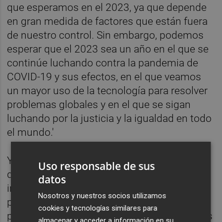
que esperamos en el 2023, ya que depende
en gran medida de factores que están fuera
de nuestro control. Sin embargo, podemos
esperar que el 2023 sea un año en el que se
continúe luchando contra la pandemia de
COVID-19 y sus efectos, en el que veamos
un mayor uso de la tecnología para resolver
problemas globales y en el que se sigan
luchando por la justicia y la igualdad en todo
el mundo.'
Yo no he escrito ni una sola palabra de lo
Uso responsable de sus
que han leído. Lo ha hecho ChatGPT la
datos
inteligencia artificial que pone a golpe de
Nosotros y nuestros socios utilizamos
pregunta asustarte o ilusionarte con su
cookies y tecnologías similares para
propia existencia. Cada uno puede sacar sus
almacenar y acceder a información en su