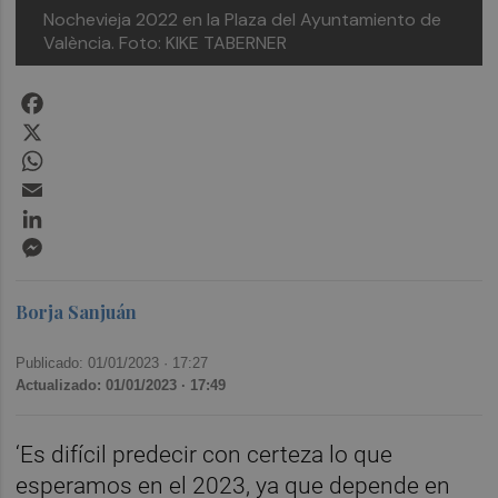
Nochevieja 2022 en la Plaza del Ayuntamiento de
València. Foto: KIKE TABERNER
Facebook
X
WhatsApp
Email
LinkedIn
Messenger
Borja Sanjuán
Publicado: 01/01/2023 ·
17:27
Actualizado: 01/01/2023 · 17:49
‘Es difícil predecir con certeza lo que
esperamos en el 2023, ya que depende en