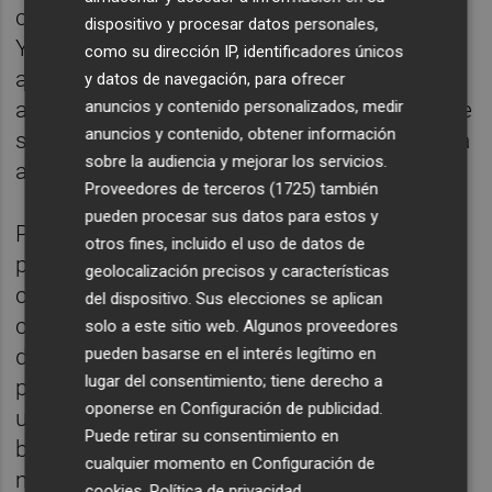
conclusiones sobre la calidad del resultado.
dispositivo y procesar datos personales,
Yo soy de los que piensan que no sustituirá
como su dirección IP, identificadores únicos
a la creatividad, aunque los discursos y
y datos de navegación, para ofrecer
anuncios y contenido personalizados, medir
artículos vacíos han encontrado su forma de
anuncios y contenido, obtener información
ser fabricados, que no escritos, en masa. Y a
sobre la audiencia y mejorar los servicios.
alguno eso puede inquietarle con razón.
Proveedores de terceros (1725)
también
pueden procesar sus datos para estos y
Pero lo interesante de esta herramienta es,
otros fines, incluido el uso de datos de
precisamente, que nos permite mirar a lo
geolocalización precisos y características
común. Ver en una capa superficial lo que
del dispositivo. Sus elecciones se aplican
conformamos entre todas y todos. Por eso
solo a este sitio web. Algunos proveedores
pueden basarse en el interés legítimo en
de entre todos los artículos de refrito que
lugar del consentimiento; tiene derecho a
puedes leer estos días este, el que escribe
oponerse en
Configuración de publicidad
.
una maquina buceando en esta enorme
Puede retirar su consentimiento en
base de datos que es nuestro mundo, es el
cualquier momento en
Configuración de
más interesante.
cookies
.
Política de privacidad