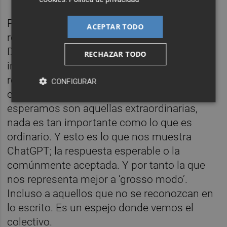
Porque esta inteligencia funciona como
ACEPTAR TODO
relator a tiempo real de nuestro momento.
Dice lo que entre todos le enseñamos,
RECHAZAR TODO
inconscientemente, que debe decir. Y su
respuesta es precisamente valiosa porque
CONFIGURAR
es tópica. Aunque las grandes historias que
esperamos son aquellas extraordinarias,
nada es tan importante como lo que es
ordinario. Y esto es lo que nos muestra
ChatGPT; la respuesta esperable o la
comúnmente aceptada. Y por tanto la que
nos representa mejor a ‘grosso modo’.
Incluso a aquellos que no se reconozcan en
lo escrito. Es un espejo donde vemos el
colectivo.