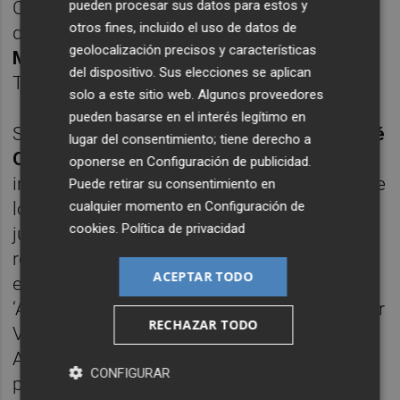
pueden procesar sus datos para estos y
Carta de Poblament 2012 en la modalidad
otros fines, incluido el uso de datos de
de ‘Artes, Letras y Deportes’; y
José Royo
geolocalización precisos y características
Martínez
, historiador y cronista oficial de
del dispositivo. Sus elecciones se aplican
Torrent.
solo a este sitio web. Algunos proveedores
pueden basarse en el interés legítimo en
Seguidamente, el presidente del jurado,
José
lugar del consentimiento; tiene derecho a
Ortí Soriano
, ha realizado el discurso
oponerse en
Configuración de publicidad
.
inaugural, dando paso a la lectura del acta de
Puede retirar su consentimiento en
cualquier momento en
Configuración de
los premios por parte del secretario del
cookies
.
Política de privacidad
jurado, José Royo Martínez, quien ha
recitado la retahíla de premiados en esta
ACEPTAR TODO
edición. Carmen Romero Martí, premio
‘Artes, Letras y Deportes’; Óscar José Pellicer
RECHAZAR TODO
Valero, premio ‘Ciencia, Tecnología y Medio
Ambiente’; la Unión Musical de Torrent,
CONFIGURAR
premio ‘Sociedad y Concordia’; Alberto José