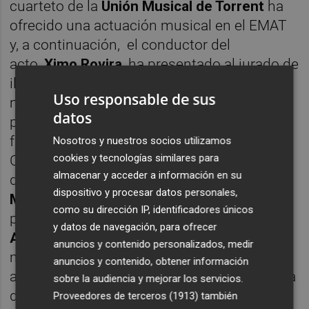
cuarteto de la
Unión Musical de Torrent
ha
ofrecido una actuación musical en el EMAT
y, a continuación, el conductor del
acto,
Ximo Rovira
, ha presentado al jurado de
ilustres personalidades de esta edición: el
Uso responsable de sus
músico
José Ortí Soriano
, nombrado hijo
datos
predilecto de la ciudad en el año 1984; el
futbolista Pedro José López Muñoz, Premi
Nosotros y nuestros socios utilizamos
cookies y tecnologías similares para
Carta de Poblament 2014 en la modalidad
almacenar y acceder a información en su
de ‘Artes, Letras y Deportes’;
María Isabel
dispositivo y procesar datos personales,
Martínez Esteso
, escultora ceramista y
como su dirección IP, identificadores únicos
presidenta de la Fundación Isabel FCV;
Ana
y datos de navegación, para ofrecer
Almerich Chuliá
, ingeniera industrial y
anuncios y contenido personalizados, medir
máster en conservación del patrimonio
anuncios y contenido, obtener información
arquitectónico por la Universidad Politécnica
sobre la audiencia y mejorar los servicios.
de Valencia;
Amparo Fandos Miquel
, Premi
Proveedores de terceros (1913)
también