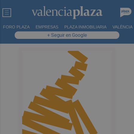
FORO PLAZA
EMPRESAS
PLAZA INMOBILIARIA
VALÈNCIA
+ Seguir en Google