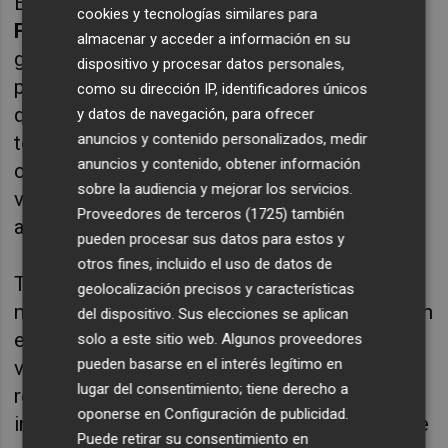
El concejal de Medio Ambiente,
José
cookies y tecnologías similares para
Francisco Gozalvo
, ha señalado que
"para el
almacenar y acceder a información en su
gobierno es muy importante mantener estos
dispositivo y procesar datos personales,
paneles informativos para poner en valor y
como su dirección IP, identificadores únicos
dar a conocer nuestro patrimonio, así como
y datos de navegación, para ofrecer
anuncios y contenido personalizados, medir
todas las rutas senderistas y ciclistas". El
anuncios y contenido, obtener información
concejal también ha afirmado que la última
sobre la audiencia y mejorar los servicios.
vez que se renovaron fue hace más de 10
Proveedores de terceros (1725)
también
años.
pueden procesar sus datos para estos y
otros fines, incluido el uso de datos de
Torrent continúa comprometido en el
geolocalización precisos y características
mantenimiento del mobiliario de la ciudad, con
del dispositivo. Sus elecciones se aplican
el objetivo de ofrecer a sus vecinos y
solo a este sitio web. Algunos proveedores
pueden basarse en el interés legítimo en
visitantes la mejor experiencia posible. La
lugar del consentimiento; tiene derecho a
renovación de la señalética de los puntos de
oponerse en
Configuración de publicidad
.
interés es un paso más en esta dirección, que
Puede retirar su consentimiento en