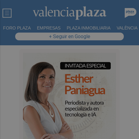
FORO PLAZA
EMPRESAS
PLAZA INMOBILIARIA
VALÈNCIA
+ Seguir en Google