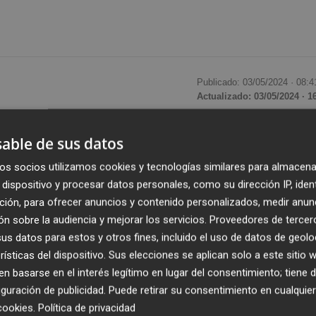
Publicado: 03/05/2024 ·
08:4
Actualizado: 03/05/2024 · 1
able de sus datos
judicado la licitación de las
obras de reforma integra
ral de València
por
4.272.091,53 de euros
(IVA
os socios utilizamos cookies y tecnologías similares para almacena
do una docena de compañías, tenía un presupuesto base de
dispositivo y procesar datos personales, como su dirección IP, iden
onstrucciones San José, Rover o Vialterra fueron algunas 
ción, para ofrecer anuncios y contenido personalizados, medir anun
nstrucción del espacio.
n sobre la audiencia y mejorar los servicios.
Proveedores de tercer
s datos para estos y otros fines, incluido el uso de datos de geolo
rísticas del dispositivo. Sus elecciones se aplican solo a este sitio
uadrados (1.822 metros cuadrados en planta baja y 25
 basarse en el interés legítimo en lugar del consentimiento; tiene 
estimado de ejecución es de 18 meses, distribuidos en tre
guración de publicidad
. Puede retirar su consentimiento en cualqu
encia a la población mientras se realizan las obras.
cookies
.
Política de privacidad