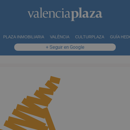
PLAZA INMOBILIARIA
VALÈNCIA
CULTURPLAZA
GUÍA HED
+ Seguir en Google