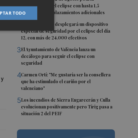
duplicarse por el eclipse con hasta 1,5
millones de desplazamientos adicionales
PTAR TODO
2
La Guardia Civil desplegará un dispositivo
nte
especial de seguridad por el eclipse del día
12, con más de 24.000 efectivos
3
El Ayuntamiento de València lanza un
decálogo para seguir el eclipse con
seguridad
4
Carmen Ortí: "Me gustaría ser la consellera
 y
que ha estimulado el cariño por el
valenciano"
5
Los incendios de Sierra Engarcerán y Culla
evolucionan positivamente pero Tírig pasa a
situación 2 del PEIF