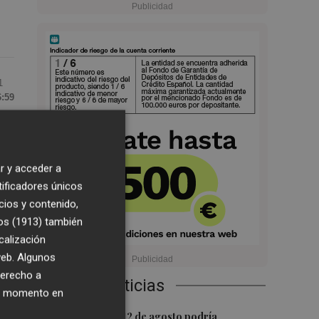
1
6:59
l
r y acceder a
tificadores únicos
de
cios y contenido,
os (1913)
también
calización
 web. Algunos
2
derecho a
s
Últimas Noticias
ier momento en
1
La movilidad el 12 de agosto podría