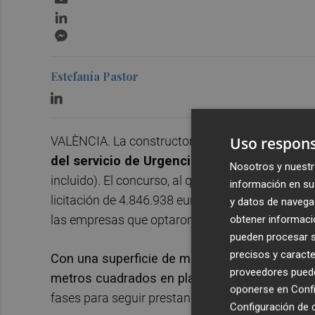
LinkedIn
Messenger
Estefanía Pastor
Uso respons
VALÈNCIA. La constructora Torrescamara se ha ad
del servicio de Urgencias del Hospital Gene
Nosotros y nuestr
incluido). El concurso, al que se han presenta
información en su 
licitación de 4.846.938 euros. Alcudia, Becsa, C
y datos de navega
las empresas que optaron a la demolición y reco
obtener informació
pueden procesar su
precisos y caracte
Con una superficie de más de 2.000 metros c
proveedores pueden
metros cuadrados en planta sótano), el
plazo 
oponerse en
Confi
fases para seguir prestando la asistencia de urg
Configuración de 