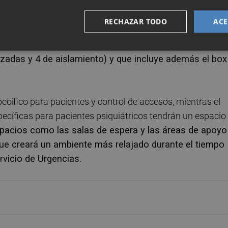
as las áreas y circuitos asistenciales con una
nueva
RECHAZAR TODO
ACE
en cuatro áreas: triaje y unidad de primera asistencia;
sala de tratamientos; área de observación o del pacie
zadas y 4 de aislamiento) y que incluye además el box
pecífico para pacientes y control de accesos, mientras el
ecíficas para pacientes psiquiátricos tendrán un espacio
pacios como las salas de espera y las áreas de apoyo
que creará un ambiente más relajado durante el tiempo
rvicio de Urgencias.