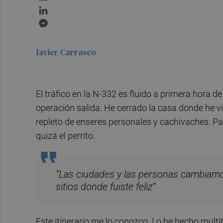
LinkedIn
Messenger
Javier Carrasco
El tráfico en la N-332 es fluido a primera hora de
operación salida. He cerrado la casa donde he vi
repleto de enseres personales y cachivaches. Par
quizá el perrito.
“Las ciudades y las personas cambiamos.
sitios donde fuiste feliz”
Este itinerario me lo conozco. Lo he hecho multi