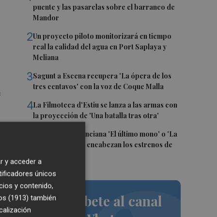
puente y las pasarelas sobre el barranco de
Mandor
2
Un proyecto piloto monitorizará en tiempo
real la calidad del agua en Port Saplaya y
Meliana
3
Sagunt a Escena recupera 'La ópera de los
tres centavos' con la voz de Coque Malla
a
4
La Filmoteca d'Estiu se lanza a las armas con
la proyección de 'Una batalla tras otra'
5
La comedia valenciana 'El último mono' o 'La
ventana abierta' encabezan los estrenos de
agosto
r y acceder a
tificadores únicos
cios y contenido,
Suscríbete al canal
os (1913)
también
calización