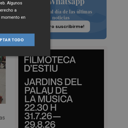
de Whatsapp
 web. Algunos
derecho a
Siempre al día de las últimas
noticias
ier momento en
¡Quiero suscribirme!
PTAR TODO
vas