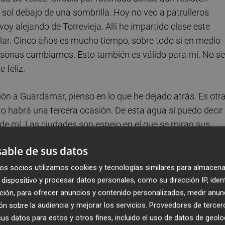
l sol debajo de una sombrilla. Hoy no veo a patrulleros
y alejando de Torrevieja. Allí he impartido clase este
ilar. Cinco años es mucho tiempo, sobre todo si en medio
rsonas cambiamos. Esto también es válido para mí. No se
 feliz.
ión a Guardamar, pienso en lo que he dejado atrás. Es otr
 No habrá una tercera ocasión. De esta agua sí puedo decir
 de mí. Las ciudades son espejo en el que se miran sus
e hacer por ti, aunque se trate de Lisboa o San Sebastián.
able de sus datos
os socios utilizamos cookies y tecnologías similares para almacena
dispositivo y procesar datos personales, como su dirección IP, iden
ción, para ofrecer anuncios y contenido personalizados, medir anun
n sobre la audiencia y mejorar los servicios.
Proveedores de tercer
s datos para estos y otros fines, incluido el uso de datos de geolo