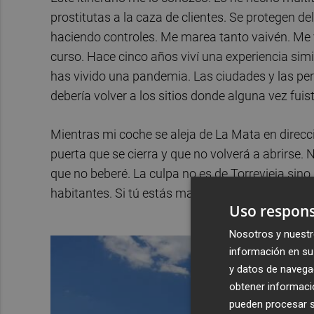
prostitutas a la caza de clientes. Se protegen de
haciendo controles. Me marea tanto vaivén. Me vo
curso. Hace cinco años viví una experiencia sim
has vivido una pandemia. Las ciudades y las pe
debería volver a los sitios donde alguna vez fuiste
Mientras mi coche se aleja de La Mata en direcc
puerta que se cierra y que no volverá a abrirse.
que no beberé. La culpa no es de Torrevieja sino
habitantes. Si tú estás mal, la ciudad nada pued
Uso respons
Nosotros y nuestr
información en su 
y datos de navega
obtener informació
pueden procesar su