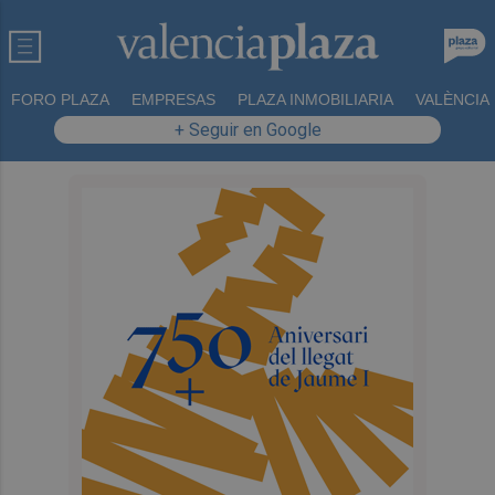
FORO PLAZA
EMPRESAS
PLAZA INMOBILIARIA
VALÈNCIA
+ Seguir en Google