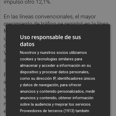
impulsó otro 12,1%.
En las líneas convencionales, el mayor
crecimiento de tráfico se registró en la línea
Madrid-Alcázar-Córdoba-Sevilla-Cádiz, con
Uso responsable de sus
un avance del 4,2% respecto a los primeros
datos
once meses de 2022, seguida de la línea
Venta de Baños-León-Ourense-Vigo, con un
Nosotros y nuestros socios utilizamos
cookies y tecnologías similares para
aumento del 0,7%.
almacenar y acceder a información en su
dispositivo y procesar datos personales,
Por su parte, el tráfico de Cercanías y de
como su dirección IP, identificadores únicos
interurbanos en este período se incrementó
y datos de navegación, para ofrecer
un 3,2%, al mismo tiempo que el número de
anuncios y contenido personalizados, medir
viajeros entre enero y noviembre de 2023
anuncios y contenido, obtener información
mejoró un 6,5%. Solo teniendo en cuenta las
sobre la audiencia y mejorar los servicios.
estaciones de Adif AV, el crecimiento fue del
Proveedores de terceros (1913)
también