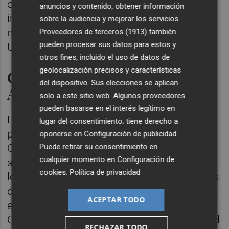
operativa comercial. En cuanto al tráfico
anuncios y contenido, obtener información
internacional, el 67% se concentra en cinco
sobre la audiencia y mejorar los servicios.
mercados: Italia, Francia, Alemania y Reino
Proveedores de terceros (1913)
también
pueden procesar sus datos para estos y
Unido y Países Bajos.
otros fines, incluido el uso de datos de
geolocalización precisos y características
Comité de Coordinación
del dispositivo. Sus elecciones se aplican
Aeroportuaria
solo a este sitio web. Algunos proveedores
pueden basarse en el interés legítimo en
La reunión del Comité ha contado con la
lugar del consentimiento; tiene derecho a
presencia del director general de Aviación
oponerse en
Configuración de publicidad
.
Puede retirar su consentimiento en
Civil,
David Benito
, de representantes de la
cualquier momento en
Configuración de
administración autonómica; corporaciones
cookies
.
Política de privacidad
locales con asistentes de los ayuntamientos
de Valencia, Alicante y Elche; organizaciones
ACEPTAR TODO
económicas y sociales como la
Confederación Empresarial de la Comunidad
RECHAZAR TODO