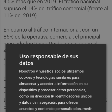
4,6% más que en 2019. El tráfico nacional
supuso el 14% del tráfico comercial (frente al
11% del 2019).
En cuanto al tráfico internacional, con un
86% de la operativa comercial, el principal
mercado fue Reino Unido, que supuso el
40% de los pasajeros internacionales,
Uso responsable de sus
aunque aún por debajo del 45% que
datos
representaba antes de la pandemia.
Nosotros y nuestros socios utilizamos
cookies y tecnologías similares para
El Aeropuerto de Valencia también alcanzó
almacenar y acceder a información en su
un registro histórico en 2023 con 9,9
dispositivo y procesar datos personales,
millones de pasajeros. La distribución del
como su dirección IP, identificadores únicos
tráfico fue del 29% para el nacional y del 71%
y datos de navegación, para ofrecer
para el internacional, todo ello respecto a la
anuncios y contenido personalizados, medir