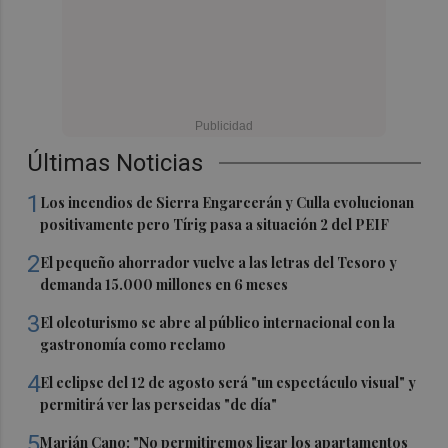
Últimas Noticias
1
Los incendios de Sierra Engarcerán y Culla evolucionan
positivamente pero Tírig pasa a situación 2 del PEIF
2
El pequeño ahorrador vuelve a las letras del Tesoro y
demanda 15.000 millones en 6 meses
3
El oleoturismo se abre al público internacional con la
gastronomía como reclamo
4
El eclipse del 12 de agosto será "un espectáculo visual" y
permitirá ver las perseidas "de día"
5
Marián Cano: "No permitiremos ligar los apartamentos