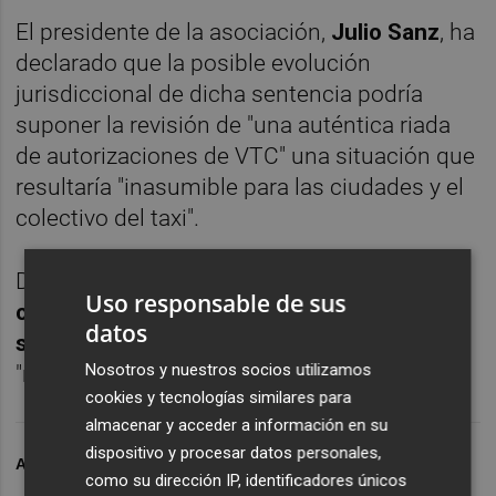
El presidente de la asociación,
Julio Sanz
, ha
declarado que la posible evolución
jurisdiccional de dicha sentencia podría
suponer la revisión de "una auténtica riada
de autorizaciones de VTC" una situación que
resultaría "inasumible para las ciudades y el
colectivo del taxi".
Desde Antaxi
han asegurado tener
Uso responsable de sus
conocimiento de más de 130.000
datos
solicitudes de VTC en España
, número que
Nosotros y nuestros socios utilizamos
"no deja de crecer" desde la semana pasada.
cookies y tecnologías similares para
almacenar y acceder a información en su
dispositivo y procesar datos personales,
ARCHIVADO EN
TAXIS
VTC
como su dirección IP, identificadores únicos