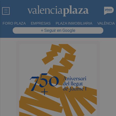
FORO PLAZA
EMPRESAS
PLAZA INMOBILIARIA
VALÈNCIA
+ Seguir en Google