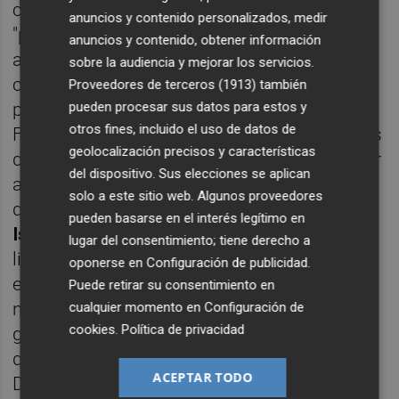
continuación, han declarado sentirse
anuncios y contenido personalizados, medir
"profundamente conmovidos por el
anuncios y contenido, obtener información
agravamiento del conflicto y las penosas
sobre la audiencia y mejorar los servicios.
consecuencias que está teniendo para la
Proveedores de terceros (1913)
también
población palestina". Lo suscribo.
pueden procesar sus datos para estos y
otros fines, incluido el uso de datos de
Finalmente, piden el cese de las actuaciones
geolocalización precisos y características
del ejército israelí, pero también de cualquier
del dispositivo. Sus elecciones se aplican
acto terrorista. Correcto. Así mismo, piden
solo a este sitio web. Algunos proveedores
que se deje entrar ayuda humanitaria, que
pueden basarse en el interés legítimo en
Israel
respete el derecho internacional y la
lugar del consentimiento; tiene derecho a
liberación de los rehenes. Un prudente
oponerse en
Configuración de publicidad
.
equilibrio. No obstante, echo de menos que
Puede retirar su consentimiento en
no hayan pedido la disolución de Hamás, un
cualquier momento en
Configuración de
cookies
.
Política de privacidad
grupo terrorista, con lo que les habría
quedado más redondo el comunicado.
ACEPTAR TODO
Después de todo, el fiscal del Tribunal Penal