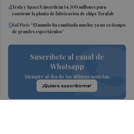
4
Tesla y SpaceX invertirán 14.500 millones para
construir la planta de fabricación de chips Terafab
5
Sol Picó: “El mundo ha cambiado mucho; ya no es tiempo
de grandes espectáculos”
Suscríbete al canal de
Whatsapp
Siempre al día de las últimas noticias
¡Quiero suscribirme!