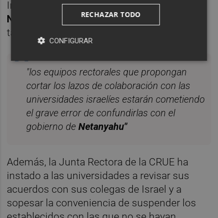
Internacional ha pedido juzgar a
RECHAZAR TODO
Netanyahu
por crímenes de guerra, pero
también al máximo dirigente de
Hamás
.
CONFIGURAR
"los equipos rectorales que propongan
cortar los lazos de colaboración con las
universidades israelíes estarán cometiendo
el grave error de confundirlas con el
gobierno de
Netanyahu"
Además, la Junta Rectora de la CRUE ha
instado a las universidades a revisar sus
acuerdos con sus colegas de Israel y a
sopesar la conveniencia de suspender los
establecidos con las que no se hayan