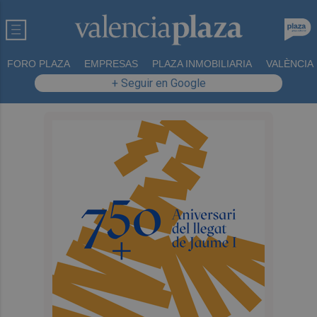
FORO PLAZA
EMPRESAS
PLAZA INMOBILIARIA
VALÈNCIA
+ Seguir en Google