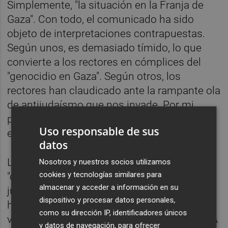
Simplemente, "la situación en la Franja de
Gaza". Con todo, el comunicado ha sido
objeto de interpretaciones contrapuestas.
Según unos, es demasiado tímido, lo que
convierte a los rectores en cómplices del
"genocidio en Gaza". Según otros, los
rectores han claudicado ante la rampante ola
de antijudaísmo que nos invade. Por mi
parte alabo, con algunas reservas, el
Uso responsable de sus
equilibrio y mesura del comunicado rectoral.
datos
Los rectores han expresado, primero, su
Nosotros y nuestros socios utilizamos
cookies y tecnologías similares para
"compromiso con la paz, la convivencia, la
almacenar y acceder a información en su
justicia y el derecho internacional
dispositivo y procesar datos personales,
humanitario". ¿Qué persona de buena
como su dirección IP, identificadores únicos
voluntad podría discrepar de esos ideales? A
y datos de navegación, para ofrecer