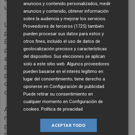
anuncios y contenido personalizados, medir
uso ineficiente de la vivienda ya construida.
anuncios y contenido, obtener información
sobre la audiencia y mejorar los servicios.
La carta de misión enviada a Jorgensen le
Proveedores de terceros (1725)
también
pide, en concreto, crear junto al Banco
pueden procesar sus datos para estos y
Europeo de Inversiones una "plataforma
otros fines, incluido el uso de datos de
geolocalización precisos y características
paneuropea de inversión en vivienda
del dispositivo. Sus elecciones se aplican
asequible y sostenible" y trabajar en una
solo a este sitio web. Algunos proveedores
propuesta para que los países de la UE
pueden basarse en el interés legítimo en
puedan "inyectar liquidez" al mercado y
lugar del consentimiento; tiene derecho a
duplicar su inversión con fondos de
oponerse en
Configuración de publicidad
.
cohesión en vivienda.
Puede retirar su consentimiento en
cualquier momento en
Configuración de
Asimismo, deberá estudiar cómo utilizar las
cookies
.
Política de privacidad
normas europeas de Ayudas de Estado para
ACEPTAR TODO
permitir medidas de apoyo público, sobre
todo para eficiencia energética y vivienda