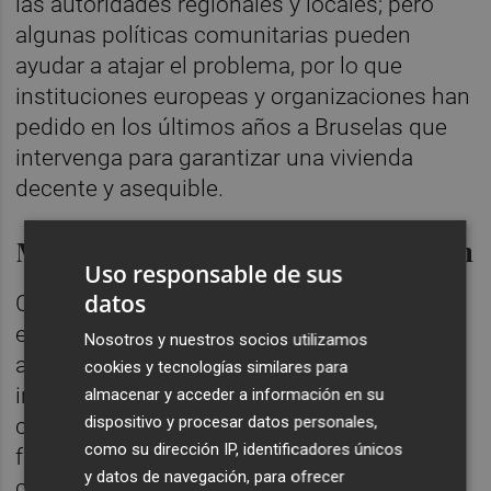
las autoridades regionales y locales; pero
algunas políticas comunitarias pueden
ayudar a atajar el problema, por lo que
instituciones europeas y organizaciones han
pedido en los últimos años a Bruselas que
intervenga para garantizar una vivienda
decente y asequible.
Más inversión y mejor construcción
Uso responsable de sus
datos
Con este objetivo, Von der Leyen ha
encomendado al futuro nuevo comisario
Nosotros y nuestros socios utilizamos
actuar en varios frentes: atraer más
cookies y tecnologías similares para
inversiones públicas y privadas, reducir los
almacenar y acceder a información en su
dispositivo y procesar datos personales,
costes de la construcción y mejorar la
como su dirección IP, identificadores únicos
formación en el sector; y atajar problemas
y datos de navegación, para ofrecer
como los alquileres de corta duración o el