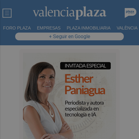
FORO PLAZA
EMPRESAS
PLAZA INMOBILIARIA
VALÈNCIA
+ Seguir en Google