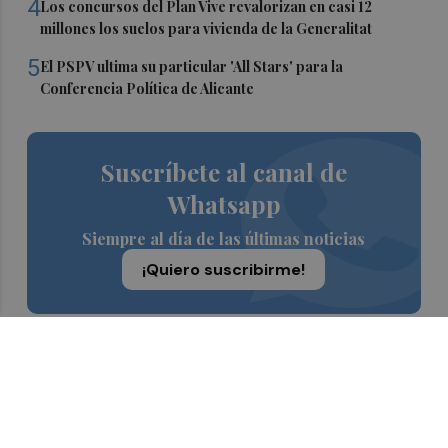
4
Los concursos del Plan Vive revalorizan en casi 12
millones los suelos para vivienda de la Generalitat
5
El PSPV ultima su particular 'All Stars' para la
Conferencia Política de Alicante
Suscríbete al canal de
Whatsapp
Siempre al día de las últimas noticias
¡Quiero suscribirme!