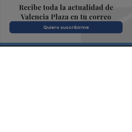
Recibe toda la actualidad de
Valencia Plaza en tu correo
Quiero suscribirme
Suscríbete al Boletín
Todos los días a primera hora en tu email
¡Quiero suscribirme!
Síguenos en redes
Valencia Plaza, desde cualquier medio