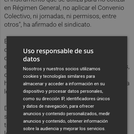
en Régimen General, no aplicar el Convenio
Colectivo, ni jornadas, ni permisos, entre
otros", ha afirmado el sindicato.
El sindicato ha remarcado: "No se puede
comparar esta situación con el
Uso responsable de sus
cooperativismo valenciano que, como
datos
estandarte tiene a las cooperativas citrícolas,
Nosotros y nuestros socios utilizamos
cuando contratan para realizar trabajos, lo
cookies y tecnologías similares para
hacen sometidas al Convenio Colectivo y a la
almacenar y acceder a información en su
legislación laboral".
dispositivo y procesar datos personales,
como su dirección IP, identificadores únicos
y datos de navegación, para ofrecer
Desde Fica-UGT-PV han destacado que
anuncios y contenido personalizados, medir
seguirán luchando contra estas formas de
anuncios y contenido, obtener información
trabajo sin derechos, que abaratan un 30 %
sobre la audiencia y mejorar los servicios.
los costes empresariales y que perjudican a