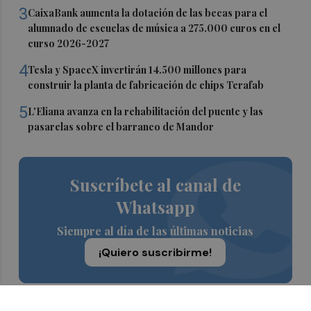
3
CaixaBank aumenta la dotación de las becas para el
alumnado de escuelas de música a 275.000 euros en el
curso 2026-2027
4
Tesla y SpaceX invertirán 14.500 millones para
construir la planta de fabricación de chips Terafab
5
L'Eliana avanza en la rehabilitación del puente y las
pasarelas sobre el barranco de Mandor
Suscríbete al canal de
Whatsapp
Siempre al día de las últimas noticias
¡Quiero suscribirme!