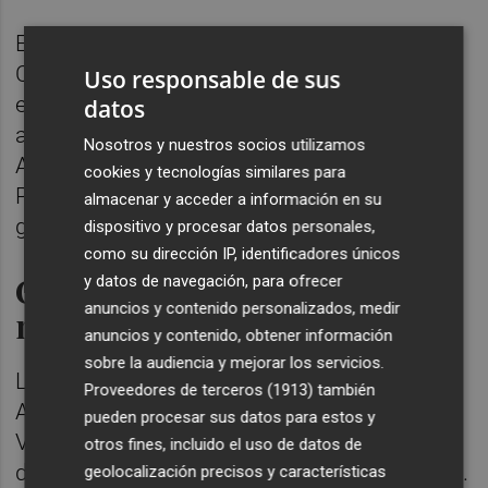
El
Ajuntament de Moncada
ha cedido el
Centro Cultural Blasco Ibáñez para acoger
Uso responsable de sus
este recital, que cuenta, además, con el
datos
apoyo de la Federación Valenciana de
Nosotros y nuestros socios utilizamos
Asociaciones de Familiares y Amigos de
cookies y tecnologías similares para
Persones con Alzheimer (FEVAFA) y del
almacenar y acceder a información en su
grupo asegurador Helvetia.
dispositivo y procesar datos personales,
como su dirección IP, identificadores únicos
Cooperación a través de la
y datos de navegación, para ofrecer
anuncios y contenido personalizados, medir
música
anuncios y contenido, obtener información
sobre la audiencia y mejorar los servicios.
Les Veus de la Memòria fue creado por la
Proveedores de terceros (1913)
también
Asociación de Familiares de Alzheimer de
pueden procesar sus datos para estos y
Valencia en el año 2010 como una actividad
otros fines, incluido el uso de datos de
de musicoterapia con las personas usuarias.
geolocalización precisos y características