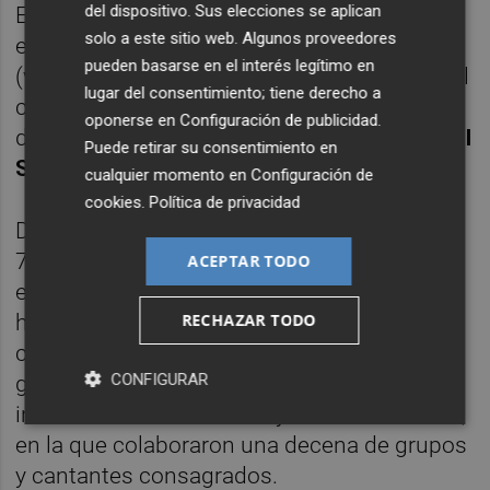
del dispositivo. Sus elecciones se aplican
Está integrado por unas 40 personas, de
solo a este sitio web. Algunos proveedores
entre 56 y 93 años, y 10 voces en sombra
pueden basarse en el interés legítimo en
(voluntarias que dan apoyo). La dirección del
lugar del consentimiento; tiene derecho a
coro es compartida por la musicoterapeuta
oponerse en
Configuración de publicidad
.
de AFAV,
Soledad Corachán
, y el músico
Raúl
Puede retirar su consentimiento en
Sánchez
.
cualquier momento en
Configuración de
cookies
.
Política de privacidad
Durante su trayectoria, ha celebrado más de
70 conciertos, algunos de ellos, en
ACEPTAR TODO
escenarios emblemáticos de toda España,
RECHAZAR TODO
ha participado en programas de televisión
con tanto alcance como ‘Got Talent’ y ha
CONFIGURAR
grabado un disco, ‘Desorden en el Desván’,
iniciativa de
Nacho Mañó
y
David Mazcuñán
,
en la que colaboraron una decena de grupos
y cantantes consagrados.