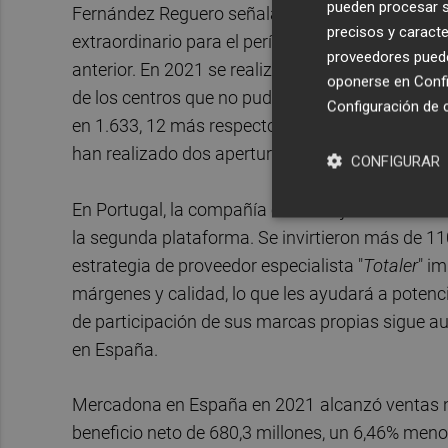
pueden procesar su
Fernández Reguero señala que la empresa presi
precisos y caracte
extraordinario para el período de 2017 a 2023 in
proveedores pueden
anterior. En 2021 se realizaron 70 nuevas apert
oponerse en
Confi
de los centros que no pudieron ser adaptados a 
Configuración de 
en 1.633, 12 más respecto al año anterior. Mien
han realizado dos aperturas en 2022 - Alicante y 
CONFIGURAR
En Portugal, la compañía cerró el ejercicio 2021 
la segunda plataforma. Se invirtieron más de 11
estrategia de proveedor especialista "
Totaler
" i
márgenes y calidad, lo que les ayudará a potenci
de participación de sus marcas propias sigue a
en España.
Mercadona en España en 2021
alcanzó ventas 
beneficio neto de 680,3 millones, un 6,46% men