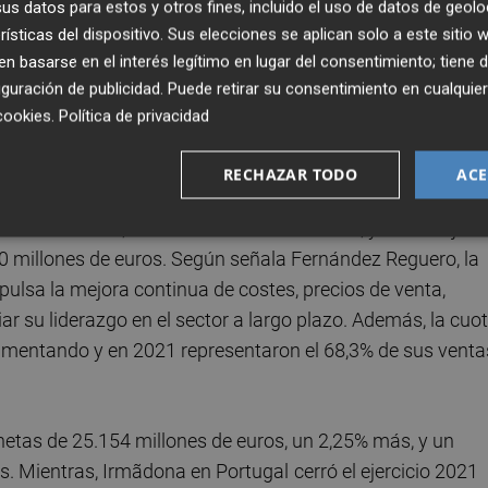
s datos para estos y otros fines, incluido el uso de datos de geolo
dida por
Juan Roig
continuó con su plan de inversión
rísticas del dispositivo. Sus elecciones se aplican solo a este sitio
virtiendo 909 millones de euros frente a los 1.062 del año
 basarse en el interés legítimo en lugar del consentimiento; tiene 
uras y reformaron 84 supermercados. Debido a los 58 cier
guración de publicidad
. Puede retirar su consentimiento en cualqu
este nuevo modelo, el portfolio de tiendas en España que
cookies
.
Política de privacidad
tras, no abrió ninguna nueva colmena
en 2021, aunque se
Sevilla-.
RECHAZAR TODO
ACE
con 29 centros, 9 más sobre el año anterior, y se trabaja e
0 millones de euros. Según señala Fernández Reguero, la
mpulsa la mejora continua de costes, precios de venta,
ar su liderazgo en el sector a largo plazo. Además, la cuo
umentando y en 2021 representaron el 68,3% de sus venta
netas de 25.154 millones de euros, un 2,25% más, y un
os. Mientras, Irmãdona en Portugal
cerró el ejercicio 2021