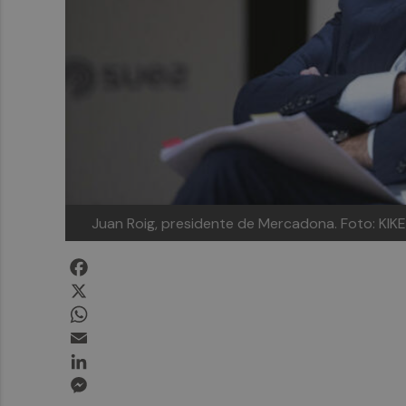
Juan Roig, presidente de Mercadona. Foto: KI
Facebook
X
WhatsApp
Email
LinkedIn
Messenger