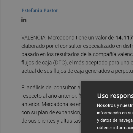
Estefanía Pastor
VALÈNCIA. Mercadona tiene un valor de
14.117
elaborado por el consultor especializado en dist
basado en los resultados de la compañía valenc
flujos de caja (DFC), el más aceptado para una 
actual de sus flujos de caja generados a perpet
El análisis del consultor, al que se puede accede
Uso respons
respecto al año anterior. "Su valor intrínseco di
anterior. Mercadona se encuentra preparada, t
Nosotros y nuestr
con su plan de expansión, para los retos que d
información en su 
y datos de navega
de sus clientes y altas tasas de inflación", desta
obtener informació