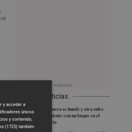
2
6:30
Últimas Noticias
r y acceder a
1
Una batea clochinera se hunde y otra sufre
sto
tificadores únicos
daños en un incidente con un buque en el
cios y contenido,
puerto de Valencia
os (1725)
también