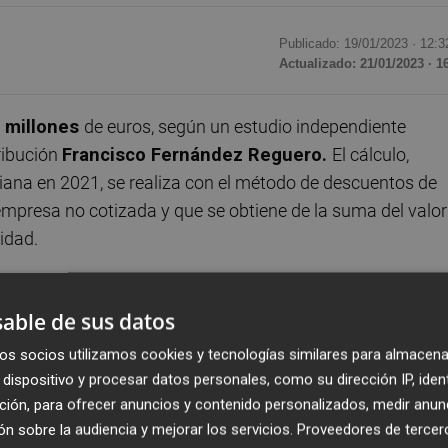
Publicado: 19/01/2023 ·
12:3
Actualizado: 21/01/2023 · 1
millones
de euros, según un estudio independiente
ribución
Francisco Fernández Reguero.
El cálculo,
iana en 2021, se realiza con el método de descuentos de
empresa no cotizada y que se obtiene de la suma del valor
uidad.
r al completo
en su blog
,
reduce
su valoración un 0,9%
able de sus datos
sminuye en 129 millones respecto a la realizada en el año
anto en España como líder consolidado como en Portugal
os socios utilizamos cookies y tecnologías similares para almacena
ebe afrontar en los próximos años: menor capacidad de ga
dispositivo y procesar datos personales, como su dirección IP, iden
ción, para ofrecer anuncios y contenido personalizados, medir anun
ca.
n sobre la audiencia y mejorar los servicios.
Proveedores de tercer