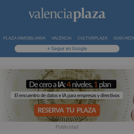
PLAZA INMOBILIARIA
VALÈNCIA
CULTURPLAZA
GUÍA HED
+ Seguir en Google