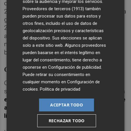
sobre la audiencia y mejorar los servicios.
obligatorias. Se han documentado cerca de
Proveedores de terceros (1913)
también
2.800 traslados entre diferentes puntos de la
pueden procesar sus datos para estos y
geografía española, traducido en más de
otros fines, incluido el uso de datos de
200.000 toneladas de residuos sin tratar
geolocalización precisos y características
adecuadamente, mezclando residuos
del dispositivo. Sus elecciones se aplican
metales, plásticos, lodos, pinturas y hasta
solo a este sitio web. Algunos proveedores
barnices.
pueden basarse en el interés legítimo en
lugar del consentimiento; tiene derecho a
Contaminación del Mediterráneo
oponerse en
Configuración de publicidad
.
Puede retirar su consentimiento en
cualquier momento en
Configuración de
Con motivo de las inspecciones realizadas,
cookies
.
Política de privacidad
se comprobó por los agentes del Seprona,
la
existencia de continuos vertidos a la red de
ACEPTAR TODO
alcantarillado en valores superiores a los
límites establecidos
.
RECHAZAR TODO