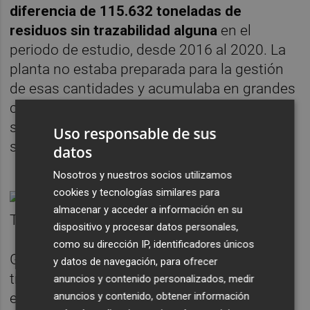
diferencia de 115.632 toneladas de
residuos sin trazabilidad alguna
en el
periodo de estudio, desde 2016 al 2020. La
planta no estaba preparada para la gestión
de esas cantidades y acumulaba en grandes
contenedores que carecían de medidas de
seguridad productos como amianto o ácido
Uso responsable de sus
sulfúrico.
datos
Nosotros y nuestros socios utilizamos
cookies y tecnologías similares para
almacenar y acceder a información en su
dispositivo y procesar datos personales,
como su dirección IP, identificadores únicos
Gran parte de estos residuos se
y datos de navegación, para ofrecer
transportaban entre empresas para acabar
anuncios y contenido personalizados, medir
anuncios y contenido, obtener información
en vertederos sin las autorizaciones