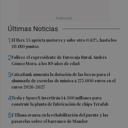
Últimas Noticias
1
El Ibex 35 aprieta motores y sube otro 0,62%, hasta los
20.180 puntos
2
Fallece el expresidente de Eurocaja Rural, Andrés
Gómez Mora, a los 89 años de edad
3
CaixaBank aumenta la dotación de las becas para el
alumnado de escuelas de música a 275.000 euros en el
curso 2026-2027
4
Tesla y SpaceX invertirán 14.500 millones para
construir la planta de fabricación de chips Terafab
5
L'Eliana avanza en la rehabilitación del puente y las
pasarelas sobre el barranco de Mandor