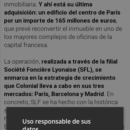
inmobiliaria.
Y ahí está su última
adquisición: un edificio del centro de París
por un importe de 165 millones de euros
,
que prevé reconvertir el inmueble en uno de
los mayores complejos de oficinas de la
capital francesa.
La operación,
realizada a través de la filial
Société Foncière Lyonaise (SFL), se
enmarca en la estrategia de crecimiento
que Colonial lleva a cabo en sus tres
mercados: París, Barcelona y Madrid
. En
concreto, SLF se ha hecho con la histórica
sede del grupo SMA, un edicificio de 21.000
metros cuadrados, ubicado en la Avenida de
Uso responsable de sus
Emile Zola de París y que la compañía dejará
datos