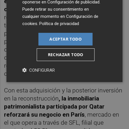
emplazamiento que presenta una "buena
oponerse en
Configuración de publicidad
.
combinación"
de oferta comercial y
Puede retirar su consentimiento en
cualquier momento en
Configuración de
residencial y de comunicaciones con
cookies
.
Política de privacidad
transporte público. Los planes de Colonial
para este activo pasan por reestructurarlo
ACEPTAR TODO
para transformarlo en "uno de los mayores
complejos de oficinas del centro y el Oeste
RECHAZAR TODO
de la capital francesa", una operación que
requerirá una inversión adicional a la de la
CONFIGURAR
compra.
Con esta adquisición y la posterior inversión
en la reconstrucción
, la inmobiliaria
patrimonialista participada por Qatar
reforzará su negocio en París
, mercado en
el que opera a través de SFL, filial que