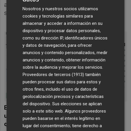
a finales de año para mudarse a una nueva
Nosotros y nuestros socios utilizamos
sede.
cookies y tecnologías similares para
almacenar y acceder a información en su
dispositivo y procesar datos personales,
como su dirección IP, identificadores únicos
y datos de navegación, para ofrecer
anuncios y contenido personalizados, medir
anuncios y contenido, obtener información
sobre la audiencia y mejorar los servicios.
Proveedores de terceros (1913)
también
pueden procesar sus datos para estos y
otros fines, incluido el uso de datos de
geolocalización precisos y características
del dispositivo. Sus elecciones se aplican
El inmueble data de 1966 y se eleva sobre
solo a este sitio web. Algunos proveedores
una parcela de 6.300 metros cuadrados,
pueden basarse en el interés legítimo en
que incluye zonas verdes, y en un
lugar del consentimiento; tiene derecho a