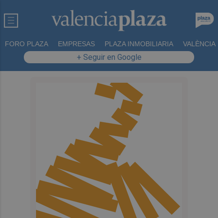
FORO PLAZA
EMPRESAS
PLAZA INMOBILIARIA
VALÈNCIA
+ Seguir en Google