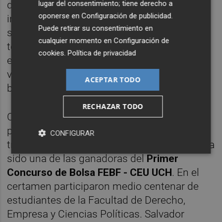
lugar del consentimiento; tiene derecho a
de bolsa español, según relatan. Estar bien
oponerse en
Configuración de publicidad
.
informado, especializarse, y saber transmitir
Puede retirar su consentimiento en
son algunas de las características que debe
cualquier momento en
Configuración de
tener todo gestor de patrimonios. Por ello,
cookies
.
Política de privacidad
empiezan cada día leyendo informes y
viendo como cerraron el día anterior las
ACEPTAR TODO
bolsas asiáticas.
RECHAZAR TODO
Con esta experiencia, Carmen Salvador ha
podido vivir en primera persona cómo es el
CONFIGURAR
trabajo de un intermediario financiero. Ella ha
sido una de las ganadoras del
Primer
Concurso de Bolsa FEBF - CEU UCH
. En el
certamen participaron medio centenar de
estudiantes de la Facultad de Derecho,
Empresa y Ciencias Políticas. Salvador