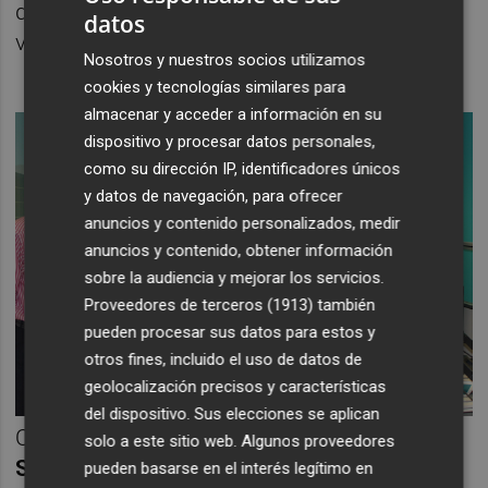
del 2007 al 2010 por la acumulación de
datos
viviendas y la burbuja económica.
Nosotros y nuestros socios utilizamos
cookies y tecnologías similares para
almacenar y acceder a información en su
dispositivo y procesar datos personales,
como su dirección IP, identificadores únicos
y datos de navegación, para ofrecer
anuncios y contenido personalizados, medir
anuncios y contenido, obtener información
sobre la audiencia y mejorar los servicios.
Proveedores de terceros (1913)
también
pueden procesar sus datos para estos y
otros fines, incluido el uso de datos de
geolocalización precisos y características
del dispositivo. Sus elecciones se aplican
Otros largometrajes, como
El Lobo de Wall
solo a este sitio web. Algunos proveedores
Street
, se alejan de la realidad de un agente
pueden basarse en el interés legítimo en