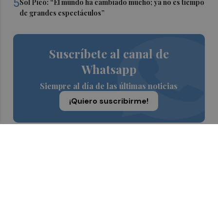
5
Sol Picó: “El mundo ha cambiado mucho; ya no es tiempo
de grandes espectáculos”
Suscríbete al canal de
Whatsapp
Siempre al día de las últimas noticias
¡Quiero suscribirme!