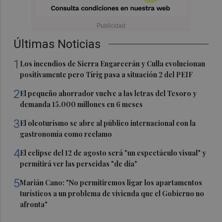
Últimas Noticias
1
Los incendios de Sierra Engarcerán y Culla evolucionan
positivamente pero Tírig pasa a situación 2 del PEIF
2
El pequeño ahorrador vuelve a las letras del Tesoro y
demanda 15.000 millones en 6 meses
3
El oleoturismo se abre al público internacional con la
gastronomía como reclamo
4
El eclipse del 12 de agosto será "un espectáculo visual" y
permitirá ver las perseidas "de día"
5
Marián Cano: "No permitiremos ligar los apartamentos
turísticos a un problema de vivienda que el Gobierno no
afronta"