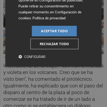
oponerse en
Configuración de publicidad
.
Puede retirar su consentimiento en
cualquier momento en
Configuración de
cookies
.
Política de privacidad
ACEPTAR TODO
RECHAZAR TODO
CONFIGURAR
"Hemos intentado hacer el guiño --al Día
Internacional de la Mujer-- con humo morado
y violeta en los volcanes. Creo que se ha
visto bien", ha comentado el pirotécnico.
Igualmente, ha explicado que con el paso del
disparo al centro de la plaza al poco de
comenzar se ha tratado de ir de un lado a
otro como si se estableciera un diálogo.