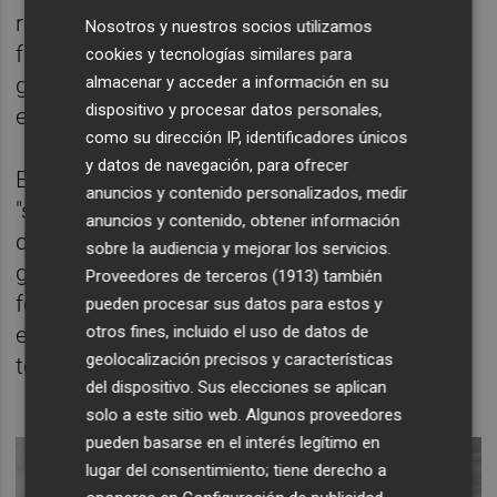
reconocimiento a las 'Mujeres de la Fiesta'
Nosotros y nuestros socios utilizamos
fallera, en el que ha recibido uno de los
cookies y tecnologías similares para
almacenar y acceder a información en su
galardones en reconocimiento a su labor en
dispositivo y procesar datos personales,
el sector de la pirotecnia.
como su dirección IP, identificadores únicos
y datos de navegación, para ofrecer
El joven ha explicado que se ha encargado
anuncios y contenido personalizados, medir
"sobre todo del montaje, de la preparación
anuncios y contenido, obtener información
del eléctrico y de la coordinación de la
sobre la audiencia y mejorar los servicios.
gente", a la vez que daba las gracias por las
Proveedores de terceros (1913)
también
felicitaciones recibidas y señalaba que
pueden procesar sus datos para estos y
otros fines, incluido el uso de datos de
espera que la 'mascletà' haya "gustado a
geolocalización precisos y características
todos".
del dispositivo. Sus elecciones se aplican
solo a este sitio web. Algunos proveedores
pueden basarse en el interés legítimo en
lugar del consentimiento; tiene derecho a