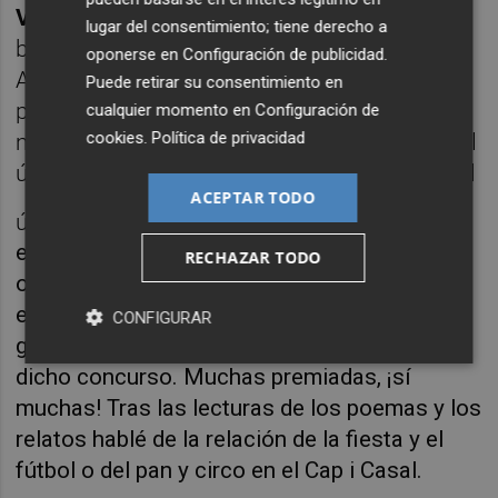
Valls
. El acto se realizó en el
Blanc i Negre,
lugar del consentimiento; tiene derecho a
bonito y acogedor lugar. Lo recomiendo.
oponerse en
Configuración de publicidad
.
Aprovechando la jornada festiva de la colla
Puede retirar su consentimiento en
presenté ante la gran cantidad de asistentes
cualquier momento en
Configuración de
cookies
.
Política de privacidad
mi ensayo de
Les Falles i el bar Torino
. Fui el
último en participar, de eso se trata, de ser el
ACEPTAR TODO
último de la fila.
El trato recibido a la
editorial que represento por parte de la
RECHAZAR TODO
organización fue exquisito. Volveré a Bétera
el próximo ejercicio. Me sorprendió
CONFIGURAR
gratamente la alta participación femenina en
dicho concurso. Muchas premiadas, ¡sí
muchas! Tras las lecturas de los poemas y los
relatos hablé de la relación de la fiesta y el
fútbol o del pan y circo en el Cap i Casal.