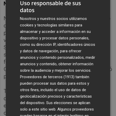
Uso responsable de sus
Nebot
uno de ellos.
datos
No pude despedirme de él durante el tiempo
Nosotros y nuestros socios utilizamos
que padeció una longeva enfermedad que
cookies y tecnologías similares para
almacenar y acceder a información en su
puso fin a su vida. Las instituciones
dispositivo y procesar datos personales,
valencianas deberían reconocer su trabajo.
como su dirección IP, identificadores únicos
Si no recuerdo mal todos sus cuadernos de
y datos de navegación, para ofrecer
su fina estilográfica de la marca Aurora
anuncios y contenido personalizados, medir
fueron a parar a la Universitat de València.
anuncios y contenido, obtener información
Guardo con cariño un artículo que me dedicó
sobre la audiencia y mejorar los servicios.
personalmente sobre la hacienda.
Proveedores de terceros (1913)
también
pueden procesar sus datos para estos y
otros fines, incluido el uso de datos de
Tras esta breve introducción, el hecho de
geolocalización precisos y características
desplazarme a Bétera fue motivado por la
del dispositivo. Sus elecciones se aplican
entrega de premios de literatura en Valencià
solo a este sitio web. Algunos proveedores
que llevan por nombre
Francesc Peris i
pueden basarse en el interés legítimo en