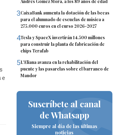
Andrés Gómez Mora, a los 89 años de edad
3
CaixaBank aumenta la dotación de las becas
para el alumnado de escuelas de música a
275.000 euros en el curso 2026-2027
4
Tesla y SpaceX invertirán 14.500 millones
para construir la planta de fabricación de
chips Terafab
5
L'Eliana avanza en la rehabilitación del
puente y las pasarelas sobre el barranco de
os
Mandor
s e
Suscríbete al canal
de Whatsapp
Siempre al día de las últimas
noticias