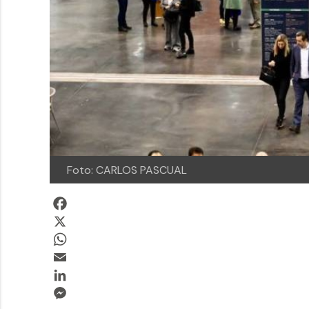
Foto: CARLOS PASCUAL
Facebook
X
WhatsApp
Email
LinkedIn
Messenger