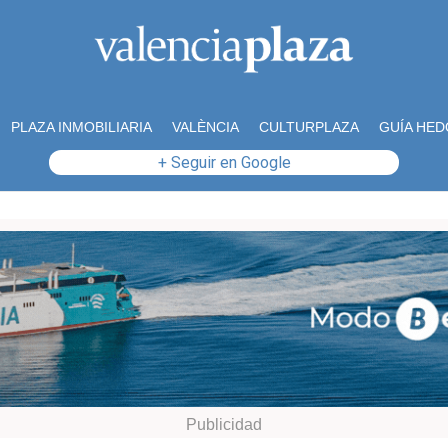
PLAZA INMOBILIARIA
VALÈNCIA
CULTURPLAZA
GUÍA HED
+ Seguir en Google