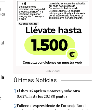
6
5:09
s
 al
 la
Últimas Noticias
1
El Ibex 35 aprieta motores y sube otro
0,62%, hasta los 20.180 puntos
e
2
Fallece el expresidente de Eurocaja Rural,