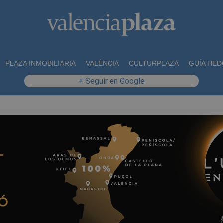
PLAZA INMOBILIARIA
VALÈNCIA
CULTURPLAZA
GUÍA HED
+ Seguir en Google