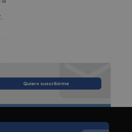
 la
,
Quiero suscribirme