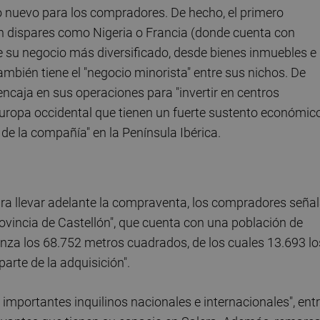
o nuevo para los compradores. De hecho, el primero
n dispares como Nigeria o Francia (donde cuenta con
ne su negocio más diversificado, desde bienes inmuebles e
ambién tiene el "negocio minorista" entre sus nichos. De
encaja en sus operaciones para "invertir en centros
ropa occidental que tienen un fuerte sustento económico
 de la compañía" en la Península Ibérica.
para llevar adelante la compraventa, los compradores seña
rovincia de Castellón", que cuenta con una población de
anza los 68.752 metros cuadrados, de los cuales 13.693 lo
rte de la adquisición".
7 importantes inquilinos nacionales e internacionales", ent