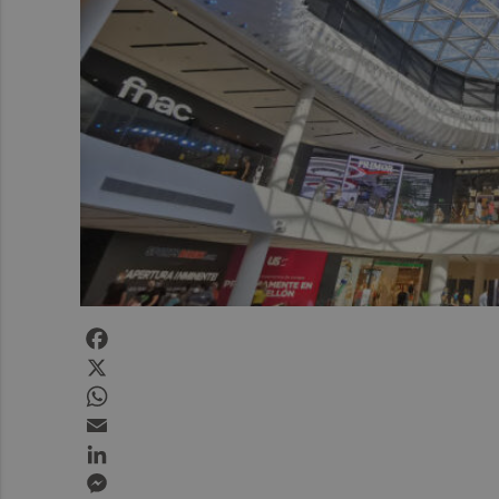
Facebook
X
WhatsApp
Email
LinkedIn
Messenger