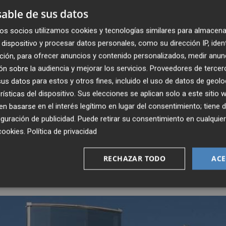
able de sus datos
os socios utilizamos cookies y tecnologías similares para almacena
, la filial en España del fondo alemán
DWS Grundbestiz
dispositivo y procesar datos personales, como su dirección IP, iden
 PLC han creado una compañía expresamente, Propco, que
ción, para ofrecer anuncios y contenido personalizados, medir anun
u único activo y en la que comparten el accionariado al
n sobre la audiencia y mejorar los servicios.
Proveedores de tercer
s datos para estos y otros fines, incluido el uso de datos de geolo
rísticas del dispositivo. Sus elecciones se aplican solo a este sitio
 basarse en el interés legítimo en lugar del consentimiento; tiene 
 bancaria para la adquisición, aunque tiene la intención
guración de publicidad
. Puede retirar su consentimiento en cualqu
 tiempo", señalan los compradores en la documentació
cookies
.
Política de privacidad
sus inversores. De momento, han abonado el 10% del
 la firma de la operación, y harán lo propio con el res
RECHAZAR TODO
ACE
como se ha dicho será antes del 29 de febrero.