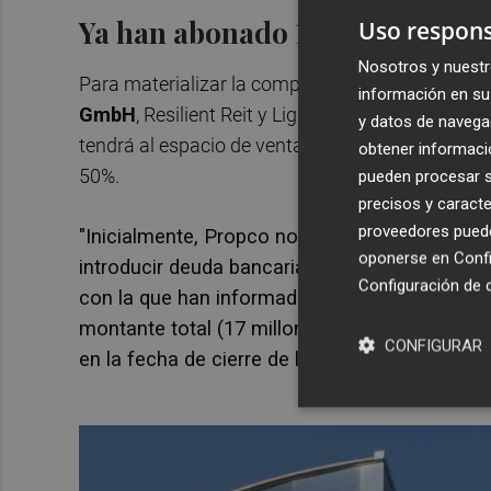
Ya han abonado 17 millones
Uso respons
Nosotros y nuestr
Para materializar la compra al actual propietario
información en su 
GmbH
, Resilient Reit y Lighthouse Properties
y datos de navega
tendrá al espacio de venta castellonense como s
obtener informació
50%.
pueden procesar su
precisos y caracte
proveedores pueden
"Inicialmente, Propco no utilizará financiación
oponerse en
Confi
introducir deuda bancaria senior a su debido
Configuración de 
con la que han informado de la operación a 
montante total (17 millones), en el momento de
CONFIGURAR
en la fecha de cierre de la compraventa, que 