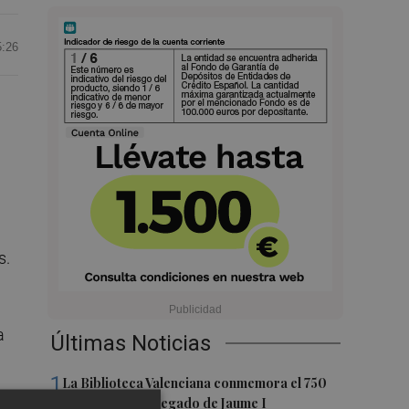
5:26
s.
a
Últimas Noticias
1
La Biblioteca Valenciana conmemora el 750
aniversario del legado de Jaume I