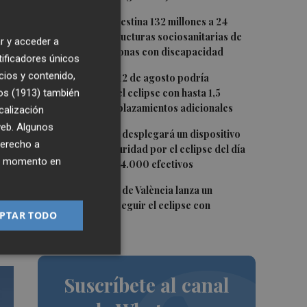
2
La Generalitat destina 132 millones a 24
nuevas infraestructuras sociosanitarias de
r y acceder a
mayores y personas con discapacidad
tificadores únicos
3
cios y contenido,
La movilidad el 12 de agosto podría
duplicarse por el eclipse con hasta 1,5
os (1913)
también
millones de desplazamientos adicionales
calización
 web. Algunos
4
La Guardia Civil desplegará un dispositivo
derecho a
 de
especial de seguridad por el eclipse del día
ier momento en
12, con más de 24.000 efectivos
n
5
El Ayuntamiento de València lanza un
to
decálogo para seguir el eclipse con
PTAR TODO
seguridad
Suscríbete al canal