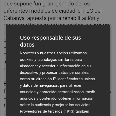
que supone "un gran ejemplo de los
diferentes modelos de ciudad: el PEC del
Cabanyal apuesta por la rehabilitación y
regeneración de nuestros barrios, de generar
nuevos servicios públicos y, sobre todo, de
Uso responsable de sus
posibilitar y permitir que sus vecinos y
datos
vecinas puedan vivir en paz frente al modelo
Nosotros y nuestros socios utilizamos
de la destrucción, del expolio y del mobbing
cookies y tecnologías similares para
inmobiliario que planteaba el PP", ha
almacenar y acceder a información en su
manifestado Gómez.
dispositivo y procesar datos personales,
como su dirección IP, identificadores únicos
Entre las actuaciones previstas en el PEC
y datos de navegación, para ofrecer
figura, entre otras, la ampliación de las zonas
anuncios y contenido personalizados, medir
verdes hasta 60.000 metros cuadrados a
anuncios y contenido, obtener información
través de una nueva vía verde que actúe
sobre la audiencia y mejorar los servicios.
Proveedores de terceros (1913)
también
como eje vertebrador de todo el barrio hasta