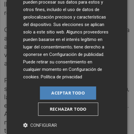
pueden procesar sus datos para estos y
llegar a La Marina y que tendrá como
otros fines, incluido el uso de datos de
referencia la antigua vía del 'trenet'.
geolocalización precisos y características
del dispositivo. Sus elecciones se aplican
Otra vía verde conectará el barrio con la playa
solo a este sitio web. Algunos proveedores
a través de recorridos peatonales y zonas
pueden basarse en el interés legítimo en
ajardinadas. En lo que respecta a materia de
lugar del consentimiento; tiene derecho a
vivienda, el PEC prevé limitaciones de altura
oponerse en
Configuración de publicidad
.
Puede retirar su consentimiento en
a las nuevas construcciones.
cualquier momento en
Configuración de
cookies
.
Política de privacidad
Para armonizar las edificaciones de la zona,
se deberá mantener la tipología constructiva,
ACEPTAR TODO
las fachadas, las alturas, los patios y los
elementos ornamentales que la compongan.
RECHAZAR TODO
Asimismo, limita a un 10 por ciento el
número de viviendas destinadas a uso
CONFIGURAR
turístico en cada manzana del barrio. La