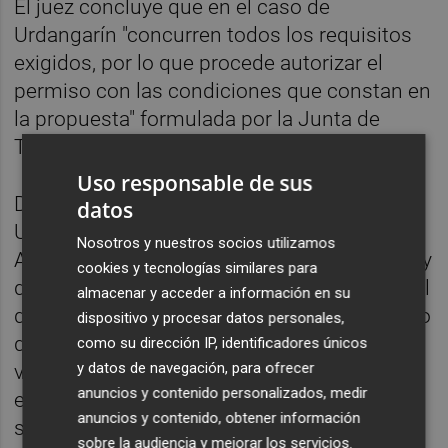
El juez concluye que en el caso de
Urdangarín "concurren todos los requisitos
exigidos, por lo que procede autorizar el
permiso con las condiciones que constan en
la propuesta" formulada por la Junta de
Tratamiento de la prisión.
Uso responsable de sus
Desde el pasado mes de septiembre
datos
Urdangarín, que fue condenado por la
Nosotros y nuestros socios utilizamos
Audiencia Provincial de Palma a cinco años y
cookies y tecnologías similares para
diez meses de cárcel, puede salir de la cárcel
almacenar y acceder a información en su
dos días a la semana con un tiempo máximo
dispositivo y procesar datos personales,
de ocho horas al día para realizar tareas de
como su dirección IP, identificadores únicos
y datos de navegación, para ofrecer
voluntariado, medida con la que se pretende
anuncios y contenido personalizados, medir
evitar la desocialización que comporta la
anuncios y contenido, obtener información
soledad del interno en el centro
sobre la audiencia y mejorar los servicios.