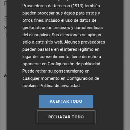
penitenciario.
Proveedores de terceros (1913)
también
pueden procesar sus datos para estos y
El magistrado tiene pendiente resolver la
otros fines, incluido el uso de datos de
solicitud del recluso para ampliar de dos a
geolocalización precisos y características
tres días estas salidas autorizadas.
del dispositivo. Sus elecciones se aplican
solo a este sitio web. Algunos proveedores
pueden basarse en el interés legítimo en
lugar del consentimiento; tiene derecho a
oponerse en
Configuración de publicidad
.
Puede retirar su consentimiento en
ARCHIVADO EN
URDANGARIN
cualquier momento en
Configuración de
cookies
.
Política de privacidad
ACEPTAR TODO
RECHAZAR TODO