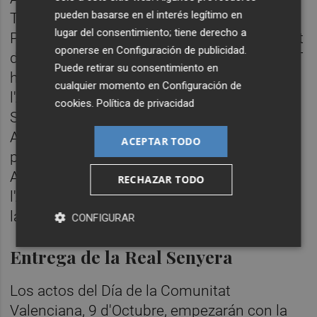
pueden basarse en el interés legítimo en
Turia acogerán el cuadragésimo Festival de
lugar del consentimiento; tiene derecho a
Pirotecnia València, en el tramo entre el Pont
oponerse en
Configuración de publicidad
.
del Real y el Pont de Aragó, por lo que el CGT
Puede retirar su consentimiento en
ha informado que se cerrará al tráfico
cualquier momento en
Configuración de
l'Albereda entre Pla del Real y la plaza
cookies
.
Política de privacidad
Saragossa, la Ciutadella, la avenida de
Aragón y los puentes del Real y el de Aragó
ACEPTAR TODO
para albergar el Castell de Fuegos
Artificiales. Además, la parada de metro de
RECHAZAR TODO
l'Albareda se mantendrá cerrada a partir de
las 23 horas.
CONFIGURAR
Entrega de la Real Senyera
Los actos del Día de la Comunitat
Valenciana, 9 d'Octubre, empezarán con la