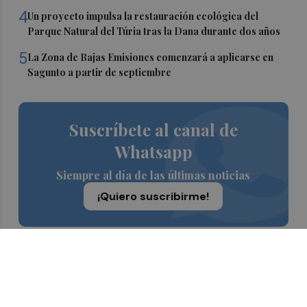
4
Un proyecto impulsa la restauración ecológica del
Parque Natural del Túria tras la Dana durante dos años
5
La Zona de Bajas Emisiones comenzará a aplicarse en
Sagunto a partir de septiembre
Suscríbete al canal de
Whatsapp
Siempre al día de las últimas noticias
¡Quiero suscribirme!