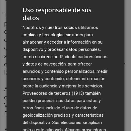
Uso responsable de sus
También por la tarde, a las 19.30 horas, la
datos
plaza del Ayuntamiento acogerá la Muestra
Nosotros y nuestros socios utilizamos
de Bailes, Música y Canciones Valencianas,
cookies y tecnologías similares para
con la participación de los grupos Realenc
almacenar y acceder a información en su
de Picanya y las Folies de Carcaixent,
dispositivo y procesar datos personales,
seguida de una 'dansà' popular. Todo, con la
como su dirección IP, identificadores únicos
colaboración de la Federación de Folclore de
y datos de navegación, para ofrecer
anuncios y contenido personalizados, medir
la Comunitat Valenciana.
anuncios y contenido, obtener información
sobre la audiencia y mejorar los servicios.
Además, a esa misma hora habrá un
Proveedores de terceros (1913)
también
concierto extraordinario de la Orquesta de
pueden procesar sus datos para estos y
València, dirigida por Ramón Tebar, en el
otros fines, incluido el uso de datos de
Palau de les Arts.
geolocalización precisos y características
del dispositivo. Sus elecciones se aplican
A la medianoche del día 9, los jardines del
solo a este sitio web. Algunos proveedores