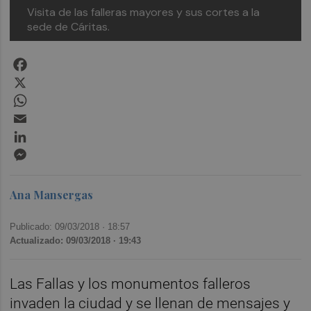
Visita de las falleras mayores y sus cortes a la
sede de Cáritas.
Facebook
X
WhatsApp
Email
LinkedIn
Messenger
Ana Mansergas
Publicado: 09/03/2018 ·
18:57
Actualizado: 09/03/2018 · 19:43
Las Fallas y los monumentos falleros
invaden la ciudad y se llenan de mensajes y