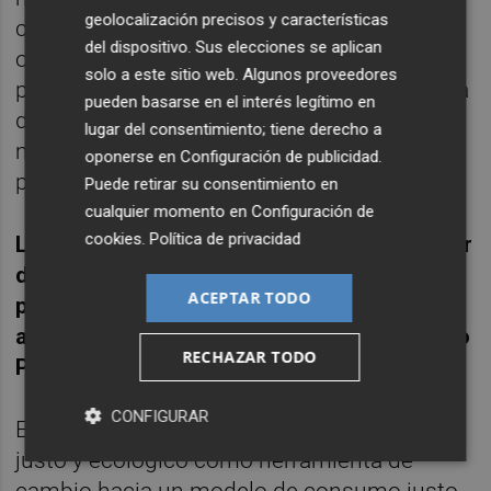
geolocalización precisos y características
contribuir a construir un mundo más justo
del dispositivo. Sus elecciones se aplican
organizando la tradicional Xocolatà con
solo a este sitio web. Algunos proveedores
productos como el cacao y azúcar de panela
pueden basarse en el interés legítimo en
de comercio justo, optando por un modelo
lugar del consentimiento; tiene derecho a
más ético, humano, social y ecológico con
oponerse en
Configuración de publicidad
.
productos de gran calidad.
Puede retirar su consentimiento en
cualquier momento en
Configuración de
cookies
.
Política de privacidad
Los alumnos y alumnas además de disfrutar
de un exquisito chocolate, apoyan a
ACEPTAR TODO
productores y productoras de cacao y
azúcar de panela de países como Ecuador o
RECHAZAR TODO
Paraguay.
CONFIGURAR
Esta iniciativa sensibiliza sobre el comercio
justo y ecológico como herramienta de
cambio hacia un modelo de consumo justo,