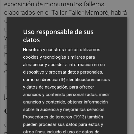
exposición de monumentos falleros,
elaborados en el Taller Faller Mambré, habrá
una merienda con xocolatà y buñuelos, en
un acto al que están invitadas las personas
Uso responsable de sus
voluntarias y participantes de los diversos
datos
programas de Cáritas Diocesana. Y si
Nosotros y nuestros socios utilizamos
hablamos de xocolatá, ¿por qué no
cookies y tecnologías similares para
apostamos por chocolate y cacao de
almacenar y acceder a información en su
comercio justo?
dispositivo y procesar datos personales,
como su dirección IP, identificadores únicos
y datos de navegación, para ofrecer
Dos niños degustan chocolate de comercio
anuncios y contenido personalizados, medir
justo.
anuncios y contenido, obtener información
Chocolate de comercio justo
sobre la audiencia y mejorar los servicios.
Proveedores de terceros (1913)
también
Con motivo de celebración de las fallas,
pueden procesar sus datos para estos y
otros fines, incluido el uso de datos de
muchos centros educativos quieren