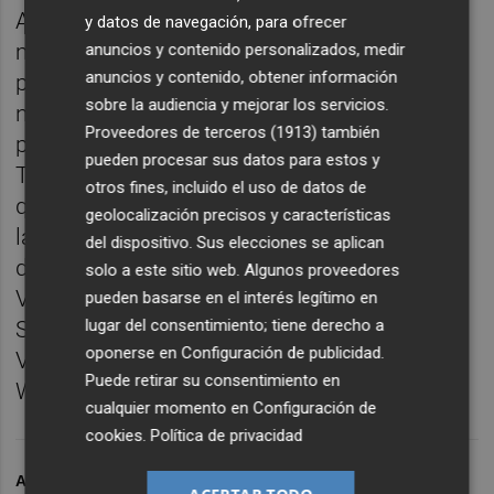
Además de no tener sentido el pagar lo
y datos de navegación, para ofrecer
mismo por una edición online que
anuncios y contenido personalizados, medir
anuncios y contenido, obtener información
presencial, desde la concejalía creen
sobre la audiencia y mejorar los servicios.
necesario destinar todos los recursos
Proveedores de terceros (1913)
también
posibles a la lucha contra el Covid-19.
pueden procesar sus datos para estos y
También redireccionarán parte del importe
otros fines, incluido el uso de datos de
que estaba presupuestado para fortalecer
geolocalización precisos y características
las acciones con el ecosistema local. A día
del dispositivo. Sus elecciones se aplican
de hoy la ciudad acoge eventos como
solo a este sitio web. Algunos proveedores
Valencia Digital Summit, Dreamhack, VLC
pueden basarse en el interés legítimo en
lugar del consentimiento; tiene derecho a
Startup Awards, el CTO Summit, FTalks, el
oponerse en
Configuración de publicidad
.
Valencia Investors Day o la VLC Startup
Puede retirar su consentimiento en
Week.
cualquier momento en
Configuración de
cookies
.
Política de privacidad
ARCHIVADO EN
WEB