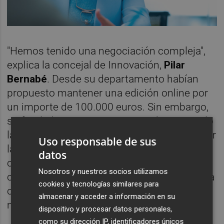
"Hemos tenido una negociación compleja",
explica la concejal de Innovación,
Pilar
Bernabé
. Desde su departamento habían
propuesto mantener una edición online por
un importe de 100.000 euros. Sin embargo,
su fundador
Plamen Russev
no
ha aceptado
la oferta, donde también se incluía garantizar
Uso responsable de sus
las celebraciones de 2021 y 2022 en la
datos
ciudad de València. "Querían mantener el
Nosotros y nuestros socios utilizamos
canon pero la repercusión en la imagen de la
cookies y tecnologías similares para
ciudad o en las plazas hoteleras no es la
almacenar y acceder a información en su
misma", insiste Bernabé.
dispositivo y procesar datos personales,
como su dirección IP, identificadores únicos