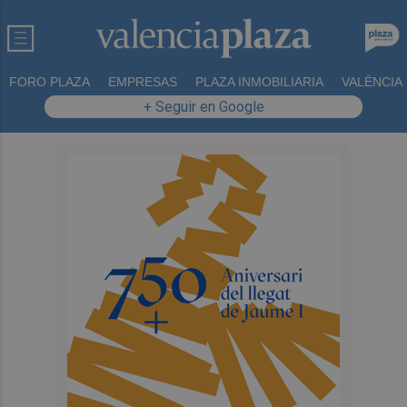
FORO PLAZA
EMPRESAS
PLAZA INMOBILIARIA
VALÈNCIA
+ Seguir en Google