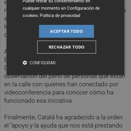
Puede retirar su consentimiento en
el diagnóstico y en la hoja de ruta porque en
cualquier momento en
Configuración de
muchos casos es difícil que voluntariamente
cookies
.
Política de privacidad
abandonen la calle al no querer estar en un
lugar en el que no puede consumir alcohol u
ACEPTAR TODO
otras sustancias", ha explicado.
RECHAZAR TODO
Asimismo, la alcaldesa ha citado el proyecto
ESMES, puesto en marcha por Sant Joan de
CONFIGURAR
Déu en Barcelona, y que surge a raíz de la
observación del perfil de personas que están
en la calle con quienes han conectado por
videoconferencia para conocer cómo ha
funcionado esa iniciativa.
Finalmente, Catalá ha agradecido a la orden
el "apoyo y la ayuda que nos está prestando