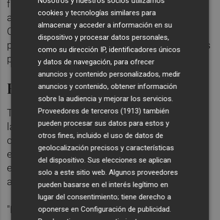
Nosotros y nuestros socios utilizamos
finalidad de esta acción es que tanto el
cookies y tecnologías similares para
albergue de nueva construcción como el
almacenar y acceder a información en su
CAES tengan una apertura que no solo sea
dispositivo y procesar datos personales,
puntual y así proporcionar asistencia a estas
como su dirección IP, identificadores únicos
personas "durante todo el año".
y datos de navegación, para ofrecer
anuncios y contenido personalizados, medir
Radiología del sinhogarismo
anuncios y contenido, obtener información
sobre la audiencia y mejorar los servicios.
Proveedores de terceros (1913)
también
Ttambién ha afirmado que la radiología de
pueden procesar sus datos para estos y
las situaciones de sinhogarismo es
otros fines, incluido el uso de datos de
compleja porque muchas personas que
geolocalización precisos y características
están en la calle tienen una patología dual,
del dispositivo. Sus elecciones se aplican
es decir, problemas de salud mental o de
solo a este sitio web. Algunos proveedores
adición o ambos.
pueden basarse en el interés legítimo en
lugar del consentimiento; tiene derecho a
"Esto nos está haciendo aterrizar mucho en
oponerse en
Configuración de publicidad
.