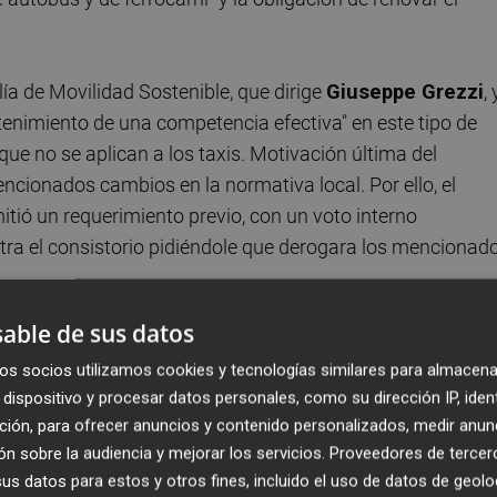
ía de Movilidad Sostenible, que dirige
Giuseppe Grezzi
, 
nimiento de una competencia efectiva" en este tipo de
que no se aplican a los taxis. Motivación última del
ncionados cambios en la normativa local. Por ello, el
tió un requerimiento previo, con un voto interno
ntra el consistorio pidiéndole que derogara los mencionad
able de sus datos
que Competencia ha pasado por alto la jurisprudencia
, según la cual las restricciones a los VTC son legítimas 
os socios utilizamos cookies y tecnologías similares para almacena
dispositivo y procesar datos personales, como su dirección IP, iden
 rasgos similares" y que compiten entre ellas. Así, ante 
ción, para ofrecer anuncios y contenido personalizados, medir anun
eciso imponer limitaciones a la actividad de las VTC" aunq
n sobre la audiencia y mejorar los servicios.
Proveedores de tercer
de establecimiento" y siempre que sean "necesarias y
s datos para estos y otros fines, incluido el uso de datos de geolo