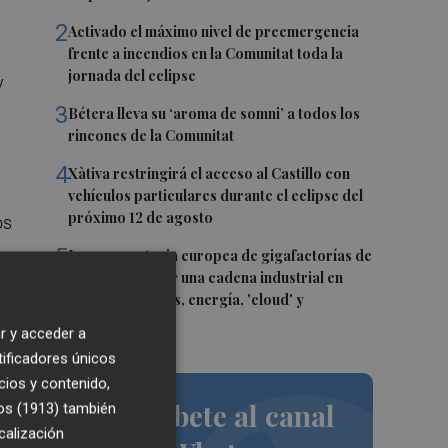
2
Activado el máximo nivel de preemergencia
frente a incendios en la Comunitat toda la
jornada del eclipse
y
3
Bétera lleva su ‘aroma de somni’ a todos los
rincones de la Comunitat
4
Xàtiva restringirá el acceso al Castillo con
vehículos particulares durante el eclipse del
próximo 12 de agosto
os
5
La convocatoria europea de gigafactorías de
IA puede activar una cadena industrial en
centros de datos, energía, 'cloud' y
ciberseguridad
y
r y acceder a
tificadores únicos
el
cios y contenido,
ue
Suscríbete al canal
os (1913)
también
calización