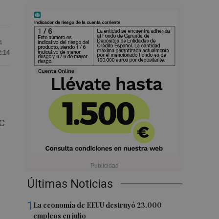
4
2:14
TC
Últimas Noticias
1
La economía de EEUU destruyó 23.000
empleos en julio