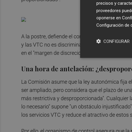
precisos y caracte
proveedores pueden
oponerse en
Confi
Configuración de 
A la postre, defiende el consistorio, "que determi
CONFIGURAR
y las VTC no es discriminatorio" puesto que est
en el "margen de discrecionalidad que tiene la A
Una hora de antelación: ¿despropo
La Comisión asume que la ley autonómica fija e
ser ampliado, pero considera que el plazo de 
más restrictiva y desproporcionada". Cualquier l
lo necesario" supone "un obstáculo injustificado" 
los servicios VTC y reduce el atractivo de estos 
Por ello, el organismo de control asegura que l