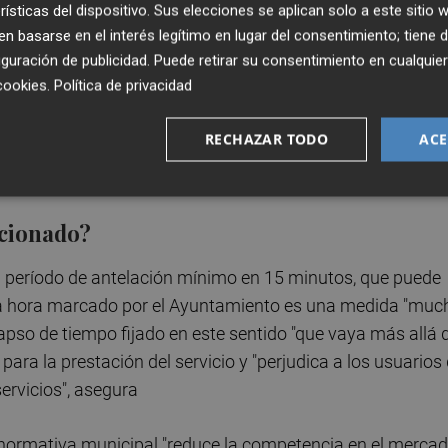
rísticas del dispositivo. Sus elecciones se aplican solo a este sitio
 basarse en el interés legítimo en lugar del consentimiento; tiene 
guración de publicidad
. Puede retirar su consentimiento en cualqu
cookies
.
Política de privacidad
nadas limitaciones no se apliquen por igual al sector del ta
RECHAZAR TODO
ACE
án amparadas en "razones imperiosas de interés general" 
dministración" para regular esta cuestión.
rcionado?
l período de antelación mínimo en 15 minutos, que puede
una hora marcado por el Ayuntamiento es una medida "muc
apso de tiempo fijado en este sentido "que vaya más allá 
para la prestación del servicio y "perjudica a los usuarios
servicios", asegura
a normativa municipal "reduce la competencia en el merca