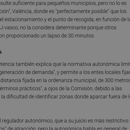
esulte suficiente para pequeños municipios, pero no lo es
ón", València, donde es "perfectamente posible" que los
el estacionamiento y el punto de recogida, en función de l
 TSJ vasco, no la considera determinante porque otros
aron proporcionado un lapso de 30 minutos.
s
tencia también explica que la normativa autonómica limi
eneración de demanda", y permite a los entes locales fija
istancia fijada en la ordenanza municipal, de 300 metros
érminos prácticos", a ojos de la Comisión, debido a las
la dificultad de identificar zonas donde aparcar fuera de 
l regulador autonómico, que a su juicio es más restrictivo:
" de atracción, pero la autonómica habla en general de