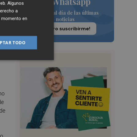
de Whatsapp
 web. Algunos
derecho a
Siempre al día de las últimas
ier momento en
noticias
¡Quiero suscribirme!
xi
PTAR TODO
y
ho
de
 de
do