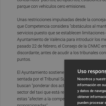
parque con vehículos cero emisiones.
Unas restricciones impulsadas desde la concejal
que Competencia considera "obstáculos al mante
servicios puesto que se establecen limitaciones 
Ayuntamiento de València para introducir los me
pasado 22 de febrero, el Consejo de la CNMC emi
discordante, antes de acudir a los tribunales co
puntos.
Uso respons
El Ayuntamiento sostiene en su argumentación 
sentada por el Tribunal Supremo en esta cuestión
Nosotros y nuestr
información en su 
buscan "ponderar dos actividades económicas con
y datos de navega
sector del taxi que está regulado, considera "pr
obtener informació
estas "afecten a la competencia y a la libertad 
pueden procesar su
proporcionadas".