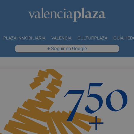
PLAZA INMOBILIARIA
VALÈNCIA
CULTURPLAZA
GUÍA HED
+ Seguir en Google