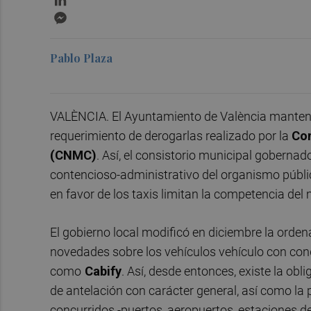
Messenger
Pablo Plaza
VALÈNCIA. El Ayuntamiento de València mantend
requerimiento de derogarlas realizado por la
Com
(CNMC)
. Así, el consistorio municipal goberna
contencioso-administrativo del organismo públi
en favor de los taxis limitan la competencia del
El gobierno local modificó en diciembre la orden
novedades sobre los vehículos vehículo con co
como
Cabify
. Así, desde entonces, existe la ob
de antelación con carácter general, así como la
concurridos -puertos, aeropuertos, estaciones de 