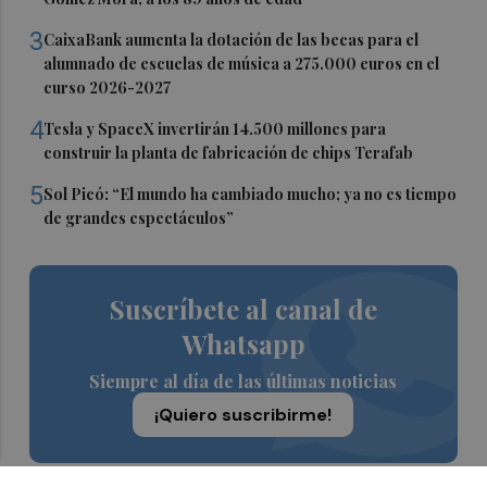
3
CaixaBank aumenta la dotación de las becas para el
alumnado de escuelas de música a 275.000 euros en el
curso 2026-2027
4
Tesla y SpaceX invertirán 14.500 millones para
construir la planta de fabricación de chips Terafab
5
Sol Picó: “El mundo ha cambiado mucho; ya no es tiempo
de grandes espectáculos”
Suscríbete al canal de
Whatsapp
Siempre al día de las últimas noticias
¡Quiero suscribirme!