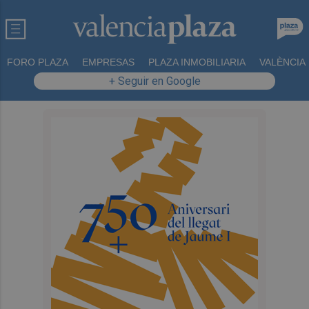
FORO PLAZA
EMPRESAS
PLAZA INMOBILIARIA
VALÈNCIA
+ Seguir en Google