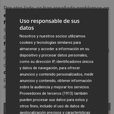
Por otro lado, se han reseñado problemas en
el inventario y el control de dispositivos
Uso responsable de sus
físicos
. La mayoría de casos, entre los que
datos
se encontraría el consistorio del Cap i Casal,
presentan una
ausencia de procedimientos
Nosotros y nuestros socios utilizamos
cookies y tecnologías similares para
formalmente aprobados
para la gestión de
almacenar y acceder a información en su
este inventario, con revisiones periódicas del
dispositivo y procesar datos personales,
mismo. Además, en la mayor parte de los
como su dirección IP, identificadores únicos
casos, el inventario existente
no está
y datos de navegación, para ofrecer
debidamente actualizado
o los controles
anuncios y contenido personalizados, medir
para acceder a estos dispositivos son
anuncios y contenido, obtener información
inefectivos o inexistentes.
sobre la audiencia y mejorar los servicios.
Proveedores de terceros (1913)
también
pueden procesar sus datos para estos y
otros fines, incluido el uso de datos de
geolocalización precisos y características