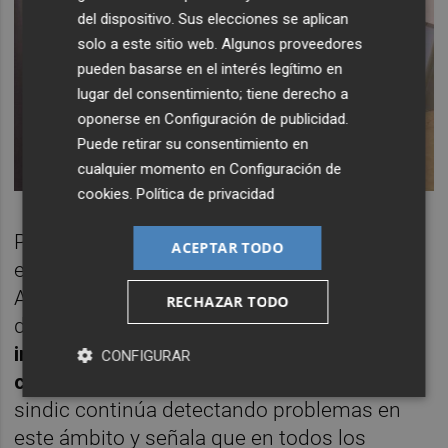
del dispositivo. Sus elecciones se aplican
solo a este sitio web. Algunos proveedores
pueden basarse en el interés legítimo en
lugar del consentimiento; tiene derecho a
oponerse en
Configuración de publicidad
.
Puede retirar su consentimiento en
cualquier momento en
Configuración de
cookies
.
Política de privacidad
Por encima de la media -lo cual no implica
ACEPTAR TODO
encontrarse en el nivel óptimo- se sitúa el
Ayuntamiento en
el registro de actividades
RECHAZAR TODO
de los usuarios y su monitoreo, en el
inventario del software
, y en el
CONFIGURAR
cumplimiento de la legalidad
. Con todo, el
sindic continúa detectando problemas en
este ámbito y señala que en todos los